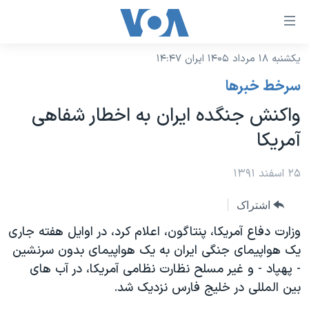
ینکهای
ابل
سترسی
یکشنبه ۱۸ مرداد ۱۴۰۵ ایران ۱۴:۴۷
خانه
هش
سرخط خبرها
نسخه سبک وب‌سایت
ه
واکنش جنگده ایران به اخطار شفاهی
حتوای
موضوع ها
آمریکا
صلی
برنامه های تلویزیونی
ایران
هش
جدول برنامه ها
۲۵ اسفند ۱۳۹۱
ه
آمریکا
فحه
صفحه‌های ویژه
جهان
اشتراک
صلی
فرکانس‌های صدای آمریکا
ورزشی
جام جهانی ۲۰۲۶
وزارت دفاع آمريکا، پنتاگون، اعلام کرد، در اوايل هفته جاری
هش
پخش رادیویی
يک هواپیمای جنگی ایران به يک هواپیمای بدون سرنشین
ه
گزیده‌ها
عملیات خشم حماسی
- پهپاد - و غير مسلح نظارت نظامی آمريکا، در آب های
ستجو
۲۵۰سالگی آمریکا
ویژه برنامه‌ها
یادگیری زبان انگلیسی
بین المللی در خلیج فارس نزديک شد.
ویدیوها
بایگانی برنامه‌های تلویزیونی