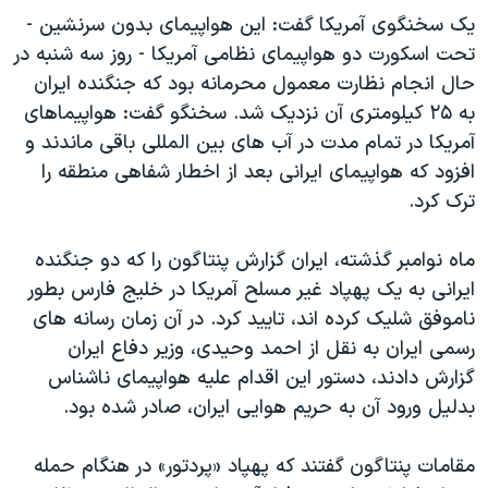
دنبال کنید
يک سخنگوی آمريکا گفت: اين هواپیمای بدون سرنشین -
مستندها
فرهنگ و زندگی
تحت اسکورت دو هواپیمای نظامی آمريکا - روز سه شنبه در
حقوق شهروندی
انتخابات ریاست جمهوری آمریکا ۲۰۲۴
حال انجام نظارت معمول محرمانه بود که جنگنده ایران
اقتصادی
حمله جمهوری اسلامی به اسرائیل
به ۲۵ کیلومتری آن نزديک شد. سخنگو گفت: هواپیماهای
آمريکا در تمام مدت در آب های بین المللی باقی ماندند و
رمز مهسا
علم و فناوری
زبانهای مختلف
افزود که هواپیمای ایرانی بعد از اخطار شفاهی منطقه را
اسرائیل در جنگ
ورزش زنان در ایران
ترک کرد.
گالری عکس
اعتراضات زن، زندگی، آزادی
ماه نوامبر گذشته، ایران گزارش پنتاگون را که دو جنگنده
آرشیو پخش زنده
مجموعه مستندهای دادخواهی
ایرانی به يک پهپاد غیر مسلح آمريکا در خلیج فارس بطور
تریبونال مردمی آبان ۹۸
ناموفق شليک کرده اند، تاييد کرد. در آن زمان رسانه های
دادگاه حمید نوری
رسمی ایران به نقل از احمد وحیدی، وزیر دفاع ایران
گزارش دادند، دستور اين اقدام علیه هواپیمای ناشناس
چهل سال گروگان‌گیری
بدليل ورود آن به حریم هوایی ایران، صادر شده بود.
قانون شفافیت دارائی کادر رهبری ایران
اعتراضات مردمی آبان ۹۸
مقامات پنتاگون گفتند که پهپاد «پردتور» در هنگام حمله