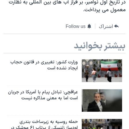
در تاريخ اول نوامبر، بر فراز آب های بین المللی به نظارت
اسرائیل در جنگ
معمول می پرداخت.
نرگس محمدی برنده جایزه نوبل صلح
همایش محافظه‌کاران آمریکا «سی‌پک»
اشتراک
Follow us
صفحه‌های ویژه
بیشتر بخوانید
سفر پرزیدنت ترامپ به چین
وزارت کشور: تغییری در قانون حجاب
ایجاد نشده است
عراقچی: تبادل پیام با آمریکا در جریان
است اما به معنی مذاکره نیست
حمله روسیه به زیرساخت بندری
اودسا؛ زلنسکی از پرتاب ۶۱ موشک در