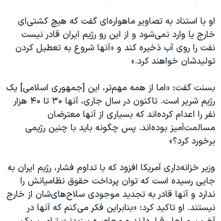
اسرائیل در جنگ
او با استناد به تصاویر ماهواره‌ای گفت که هیچ کشتی‌ای
نرگس محمدی برنده جایزه نوبل صلح
خارج یا وارد نمی‌شود و از این رو رژیم ایران قادر نیست
همایش محافظه‌کاران آمریکا «سی‌پک»
نفت را روی آب ذخیره کند و «آنها شروع به تعطیل کردن
صفحه‌های ویژه
تولید‌شان خواهند کرد.»
سفر پرزیدنت ترامپ به چین
بسنت گفت: «اما از همه مهم‌تر، این [جمهوری اسلامی] یک
رژیم شریر است. تاکنون در سال جاری، آنها ۳۰ تا ۴۰ هزار
نفر را اعدام کرده‌اند که بسیاری از آنها معترضان
مسالمت‌آمیز بوده‌اند. پس چگونه باید با چنین رژیمی
برخورد کرد؟»
وزیر خزانه‌داری آمریکا افزود که با تداوم فشار، رژیم ایران به
جایی رسیده است که توان پرداخت حقوق نظامیانش را
ندارد و آنها قادر به تجدید موجودی سلاح‌های‌شان از خارج
نیستند. او تاکید کرد: «بنابراین فکر می‌کنم که آنها در