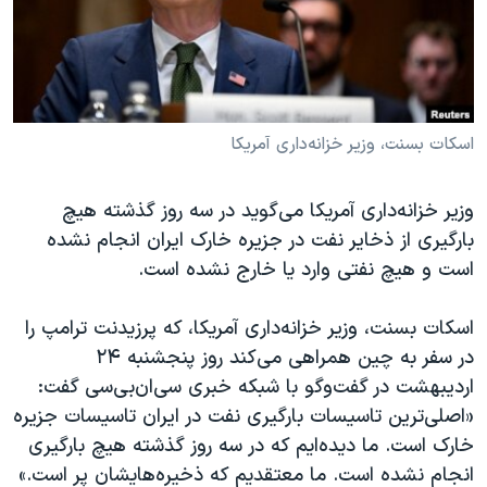
دنبال کنید
مستندها
فرهنگ و زندگی
حقوق شهروندی
انتخابات ریاست جمهوری آمریکا ۲۰۲۴
اقتصادی
حمله جمهوری اسلامی به اسرائیل
رمز مهسا
علم و فناوری
اسکات بسنت، وزیر خزانه‌داری آمریکا
زبانهای مختلف
اسرائیل در جنگ
ورزش زنان در ایران
وزیر خزانه‌داری آمریکا می‌گوید در سه روز گذشته هیچ
گالری عکس
اعتراضات زن، زندگی، آزادی
بارگیری از ذخایر نفت در جزیره خارک ایران انجام نشده
آرشیو پخش زنده
مجموعه مستندهای دادخواهی
است و هیچ نفتی وارد یا خارج نشده است.
تریبونال مردمی آبان ۹۸
اسکات بسنت، وزیر خزانه‌داری آمریکا، که پرزیدنت ترامپ را
دادگاه حمید نوری
در سفر به چین همراهی می‌کند روز پنجشنبه ۲۴
چهل سال گروگان‌گیری
اردیبهشت در گفت‌و‌گو با شبکه خبری سی‌ان‌بی‌سی گفت:
«اصلی‌ترین تاسیسات بارگیری نفت در ایران تاسیسات جزیره
قانون شفافیت دارائی کادر رهبری ایران
خارک است. ما دیده‌ایم که در سه روز گذشته هیچ بارگیری
اعتراضات مردمی آبان ۹۸
انجام نشده است. ما معتقدیم که ذخیره‌هایشان پر است.»