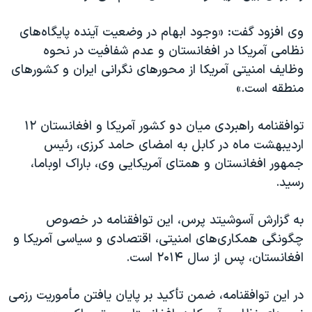
اسرائیل در جنگ
نرگس محمدی برنده جایزه نوبل صلح
وی افزود گفت: «وجود ابهام در وضعیت آینده پایگاه‌های
نظامی آمریکا در افغانستان و عدم شفافیت در نحوه
همایش محافظه‌کاران آمریکا «سی‌پک»
وظايف امنیتی آمریکا از محورهای نگرانی ایران و کشورهای
صفحه‌های ویژه
منطقه است.»
سفر پرزیدنت ترامپ به چین
توافقنامه راهبردی میان دو کشور آمریکا و افغانستان ۱۲
اردیبهشت‌ ماه در کابل به امضای حامد کرزی، رئیس
جمهور افغانستان و همتای آمریکایی وی، باراک اوباما،
رسید.
به گزارش آسوشیتد پرس، اين توافقنامه در خصوص
چگونگی همکاری‌های امنیتی، اقتصادی و سیاسی آمریکا و
افغانستان، پس از سال ۲۰۱۴ است.
در این توافقنامه، ضمن تأکید بر پایان یافتن مأموریت رزمی