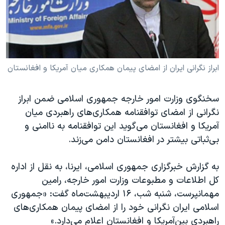
دنبال کنید
مستندها
فرهنگ و زندگی
حقوق شهروندی
انتخابات ریاست جمهوری آمریکا ۲۰۲۴
اقتصادی
حمله جمهوری اسلامی به اسرائیل
رمز مهسا
علم و فناوری
ابراز نگرانی ایران از امضای پیمان همکاری میان آمریکا و افغانستان
زبانهای مختلف
اسرائیل در جنگ
ورزش زنان در ایران
سخنگوی وزارت امور خارجه جمهوری اسلامی ضمن ابراز
گالری عکس
اعتراضات زن، زندگی، آزادی
نگرانی از امضای توافقنامه همکاری‌های راهبردی میان
آرشیو پخش زنده
مجموعه مستندهای دادخواهی
آمریکا و افغانستان می‌گوید این توافقنامه به نا‌امنی و
تریبونال مردمی آبان ۹۸
بی‌ثباتی بیشتر در افغانستان دامن می‌زند.
دادگاه حمید نوری
به گزارش خبرگزاری جمهوری اسلامی، ایرنا، به نقل از اداره
چهل سال گروگان‌گیری
کل اطلاعات و مطبوعات وزارت امور خارجه، رامین
قانون شفافیت دارائی کادر رهبری ایران
مهمانپرست، شنبه شب، ۱۶ اردیبهشت‌ماه گفت: «جمهوری
اسلامی ایران نگرانی خود را از امضای پیمان همکاری‌های
اعتراضات مردمی آبان ۹۸
راهبردی بین‌آمریکا و افغانستان اعلام می‌دارد.»