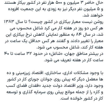
اسرائیل در جنگ
حال حاضر ۳ میلیون و ۵۰۰ هزار نفر در کشور بیکار هستند
و ۵ میلیون نفر دیگر نیز به زودی به این جمعیت افزوده
نرگس محمدی برنده جایزه نوبل صلح
خواهند شد.
همایش محافظه‌کاران آمریکا «سی‌پک»
روشن نیست معیار بیکاری در کشور چیست؟ تا سال ۱۳۸۳
صفحه‌های ویژه
هر کس دو روز در هفته کار می کرد شاغل محسوب می
شد، در سال ۸۴ به منظور نمایش کاهش نرخ بیکاری این
سفر پرزیدنت ترامپ به چین
معیار را تغییر دادند و گفتند هر کس حداقل یک ساعت در
هفته کار کند، شاغل محسوب می شود.
در بیشتر مناطق جهان، «شاغل» در حدود ۳۲ ساعت تا ۴۰
ساعت کار در هفته تعریف می شود.
با وجود مشکلات اداری، ساختاری، اقتصاد زیرزمینی و ده
ها معضل دیگر که پیش روی جوانان جویای کار در کشور
وجود دارد، وزیر اقتصاد دولت جدید «فقدان فضای کسب
و کار» را از جمله موانع پیش روی سرمایه گذاری و توسعه
کار در کشور خوانده است.