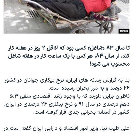
دنبال کنید
مستندها
فرهنگ و زندگی
حقوق شهروندی
انتخابات ریاست جمهوری آمریکا ۲۰۲۴
اقتصادی
حمله جمهوری اسلامی به اسرائیل
رمز مهسا
علم و فناوری
زبانهای مختلف
تا سال ۸۳ «شاغل» کسی بود که لااقل ۲ روز در هفته کار
اسرائیل در جنگ
ورزش زنان در ایران
کند. از سال ۸۴، هر کس با یک ساعت کار در هفته شاغل
گالری عکس
اعتراضات زن، زندگی، آزادی
محسوب می شود!
آرشیو پخش زنده
مجموعه مستندهای دادخواهی
بنا به گزارش رسانه های ایران، نرخ بیکاری جوانان در کشور
تریبونال مردمی آبان ۹۸
۲۶ درصد و به مرز بحران رسیده است.
دادگاه حمید نوری
ناظران براین باورند که با وجود رشد اقتصادی منفی ۵.۴
چهل سال گروگان‌گیری
دهم درصدی در سال ۹۱ و نرخ بیکاری ۲۶ درصدی در ایران،
کشور در آستانه بحرانی جدی قرار گرفته است.
قانون شفافیت دارائی کادر رهبری ایران
اعتراضات مردمی آبان ۹۸
علی طیب نیا، وزیر امور اقتصاد و دارایی ایران گفته است در