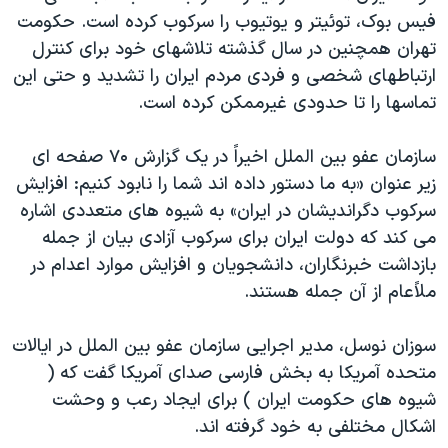
اسرائیل در جنگ
فیس بوک، توئیتر و یوتیوب را سرکوب کرده است. حکومت
نرگس محمدی برنده جایزه نوبل صلح
تهران همچنین در سال گذشته تلاشهای خود برای کنترل
ارتباطهای شخصی و فردی مردم ایران را تشدید و حتی این
همایش محافظه‌کاران آمریکا «سی‌پک»
تماسها را تا حدودی غیرممکن کرده است.
صفحه‌های ویژه
سفر پرزیدنت ترامپ به چین
سازمان عفو بین الملل اخیراً در یک گزارش ۷۰ صفحه ای
زیر عنوان «به ما دستور داده اند شما را نابود کنیم: افزایش
سرکوب دگراندیشان در ایران» به شیوه های متعددی اشاره
می کند که دولت ایران برای سرکوب آزادی بیان از جمله
بازداشت خبرنگاران، دانشجویان و افزایش موارد اعدام در
ملاًعام از آن جمله هستند.
سوزان نوسل، مدیر اجرایی سازمان عفو بین الملل در ایالات
متحده آمریکا به بخش فارسی صدای آمریکا گفت که (
شیوه های حکومت ایران ) برای ایجاد رعب و وحشت
اشکال مختلفی به خود گرفته اند.