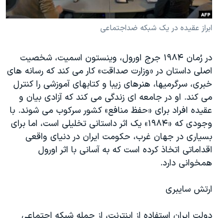
دنبال کنید
مستندها
فرهنگ و زندگی
ابراز عقیده در یک شبکه ضداجتماعی
حقوق شهروندی
انتخابات ریاست جمهوری آمریکا ۲۰۲۴
اقتصادی
حمله جمهوری اسلامی به اسرائیل
در رُمان ۱۹۸۴ جرج اورول، وینستون اسمیت، شخصیت
رمز مهسا
علم و فناوری
اصلی داستان در «وزارت صداقت» کار می کند که رسانه های
زبانهای مختلف
اسرائیل در جنگ
ورزش زنان در ایران
خبری، سرگرمیها، هنرهای زیبا و کتابهای آموزشی را کنترل
می کند. او در جامعه ای زندگی می کند که آزادی بیان و
گالری عکس
اعتراضات زن، زندگی، آزادی
عقیده افراد برای «حفظ منافع» کشور سرکوب می شوند. با
آرشیو پخش زنده
مجموعه مستندهای دادخواهی
وجودی که «۱۹۸۴» یک اثر داستانی تخلیلی است، اما برای
تریبونال مردمی آبان ۹۸
بسیاری در جهان غرب، حکومت ایران در دنیای واقعی
اقداماتی اتخاذ کرده است که به آسانی با اثر اورول
دادگاه حمید نوری
همخوانی دارد.
چهل سال گروگان‌گیری
قانون شفافیت دارائی کادر رهبری ایران
ارتش سایبری
اعتراضات مردمی آبان ۹۸
دولت ایران استفاده از اینترنت، از جمله شبکه اجتماعی