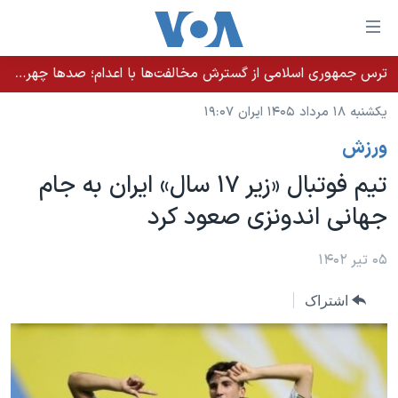
ینکهای
ابل
سترسی
ترس جمهوری اسلامی از گسترش مخالفت‌ها با اعدام؛ صدها چهره شناخته‌شده به دادسرا احضار شدند
خانه
هش
یکشنبه ۱۸ مرداد ۱۴۰۵ ایران ۱۹:۰۷
نسخه سبک وب‌سایت
ه
ورزش
حتوای
موضوع ها
صلی
تیم فوتبال «زیر ۱۷ سال» ایران به جام
برنامه های تلویزیونی
ایران
هش
جهانی اندونزی صعود کرد
جدول برنامه ها
ه
آمریکا
فحه
صفحه‌های ویژه
جهان
۰۵ تیر ۱۴۰۲
صلی
فرکانس‌های صدای آمریکا
ورزشی
جام جهانی ۲۰۲۶
هش
اشتراک
پخش رادیویی
ه
گزیده‌ها
عملیات خشم حماسی
ستجو
۲۵۰سالگی آمریکا
ویژه برنامه‌ها
یادگیری زبان انگلیسی
ویدیوها
بایگانی برنامه‌های تلویزیونی