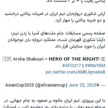
پنالتی رقیب را ۴ بر ۲ شکست داد.
اسرائیل در جنگ
نرگس محمدی برنده جایزه نوبل صلح
آرش شکوری دروازه‌بان تیم ایران در ضربات پنالتی درخشید
همایش محافظه‌کاران آمریکا «سی‌پک»
و دو ضربه پنالتی را مهار کرد.
صفحه‌های ویژه
صفحه رسمی مسابقات جام ملت‌های آسیا با زدن تیتر:
سفر پرزیدنت ترامپ به چین
«آرشا شکوری قهرمان شب»، عملکرد دروازه بان نوجوانان
ایران را مورد ستایش قرار داد.
🇮🇷 Arsha Shakouri = 𝗛𝗘𝗥𝗢 𝗢𝗙 𝗧𝗛𝗘 𝗡𝗜𝗚𝗛𝗧! 👏
#AFCU17
|
#IRNvYEM
pic.twitter.com/AMRJqme6a8
June 25, 2023
— #AsianCup2023 (@afcasiancup)
با این پیروزی، تیم ایران علاوه بر صعود به جام جهانی، در
مرحله نیمه نهایی با برنده بازی روز دوشنبه ژاپن – استرالیا