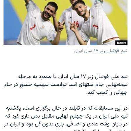
دنبال کنید
مستندها
فرهنگ و زندگی
حقوق شهروندی
انتخابات ریاست جمهوری آمریکا ۲۰۲۴
اقتصادی
حمله جمهوری اسلامی به اسرائیل
رمز مهسا
علم و فناوری
زبانهای مختلف
اسرائیل در جنگ
ورزش زنان در ایران
تیم فوتبال زیر ۱۷ سال ایران
گالری عکس
اعتراضات زن، زندگی، آزادی
آرشیو پخش زنده
مجموعه مستندهای دادخواهی
تیم ملی فوتبال زیر ۱۷ سال ایران با صعود به مرحله
تریبونال مردمی آبان ۹۸
نیمه‌نهایی جام ملتهای آسیا توانست سهمیه حضور در جام
دادگاه حمید نوری
جهانی را کسب کند.
چهل سال گروگان‌گیری
در این مسابقات که در تایلند در حال برگزاری است، یکشنبه
قانون شفافیت دارائی کادر رهبری ایران
تیم ملی ایران در یک چهارم نهایی مقابل یمن بازی کرد که
اعتراضات مردمی آبان ۹۸
در پایان وقت عادی و اضافی، بازی بدون گل بود و ایران در