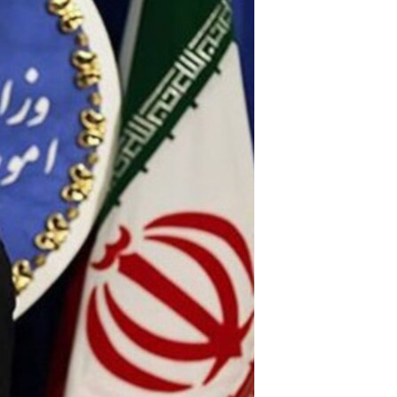
مستندها
فرهنگ و زندگی
حقوق شهروندی
انتخابات ریاست جمهوری آمریکا ۲۰۲۴
اقتصادی
حمله جمهوری اسلامی به اسرائیل
رمز مهسا
علم و فناوری
اسرائیل در جنگ
ورزش زنان در ایران
گالری عکس
اعتراضات زن، زندگی، آزادی
آرشیو پخش زنده
مجموعه مستندهای دادخواهی
تریبونال مردمی آبان ۹۸
دادگاه حمید نوری
چهل سال گروگان‌گیری
قانون شفافیت دارائی کادر رهبری ایران
اعتراضات مردمی آبان ۹۸
اسرائیل در جنگ