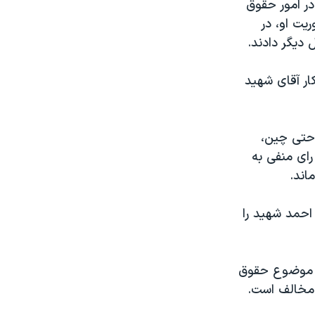
در امور حقوق
یت او، در
دیگر دادند.
کار آقای شهید
 حتی چین،
ای منفی به
اند.
 احمد شهید را
 از موضوع حقوق
مخالف است.