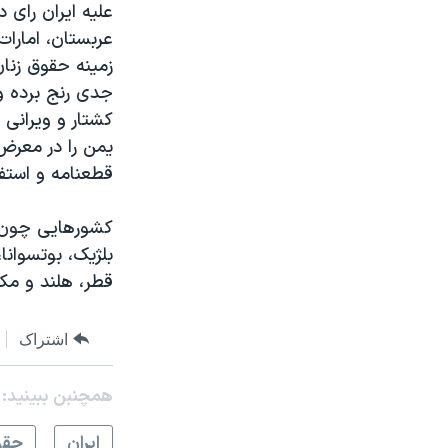
علیه ایران رای 
عربستان، امارا
زمینه حقوق زنا
جدی رنج برده و 
کشتار و ویرانی 
یمن را در معرض
قطعنامه و استفا
کشورهایی چون آل
بلژیک، بوتسوانا
قطر، هلند و مکز
اشتراک
همچنبن ببینید:
ايران
حقو