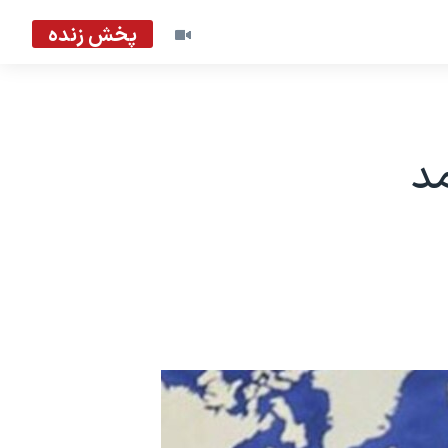
پخش زنده
مد