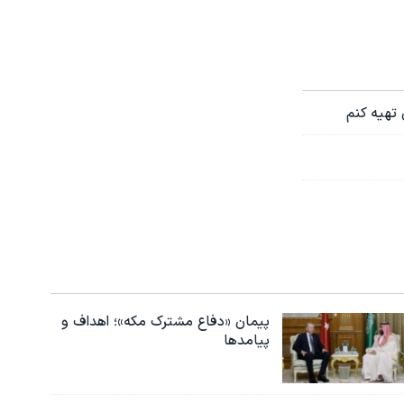
 تهیه کنم
پیمان «دفاع مشترک مکه»؛ اهداف و
پیامدها