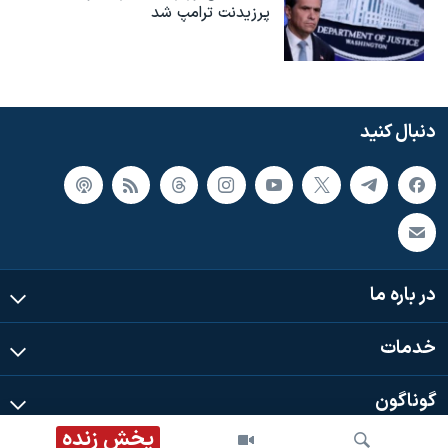
پرزیدنت ترامپ شد
دنبال کنید
در باره ما
خدمات
گوناگون
پخش زنده