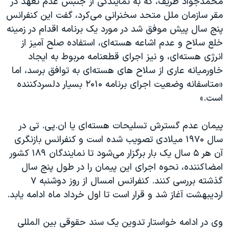
محمدجواد ظریف، که به نمایندگی از جنبش عدم تعهد در
اسرائیل در جنگ
مقر سازمان ملل متحد سخنرانی می‌کرد، گفت این کنفرانس
نرگس محمدی برنده جایزه نوبل صلح
پنج سال پیش موفق شد در مورد یک برنامه اقدام در زمینه
همایش محافظه‌کاران آمریکا «سی‌پک»
خلع سلاح و عدم اشاعه هسته‌ای، استفاده صلح آمیز از
انرژی هسته‌ای، و نیز اجرای قطعنامه مربوط به ایجاد
صفحه‌های ویژه
خاورمیانه عاری از سلاح های هسته‌ای به توافق برسد، اما
سفر پرزیدنت ترامپ به چین
«متاسفانه وضعیت اجرای برنامه ۲۰۱۰ بسیار دلسردکننده
است.»
پیمان عدم گسترش تسلیحات هسته‌ای یا ان.پی. تی در
سال ۱۹۷۰ میلادی تصویب شده است و کنفرانس بازنگری
آن هر ۵ سال یک بار برگزار می‌شود تا نمایندگان ۱۸۹ کشور
امضاکننده، نحوه اجرای این پیمان را در طول پنج سال
گذشته بررسی کنند. کنفرانس امسال از روز دوشنبه ۷
اردیبهشت آغاز شد و قرار است تا اول خرداد ماه ادامه یابد.
وی در ادامه خواستار تدوین یک سند حقوقی بین المللی