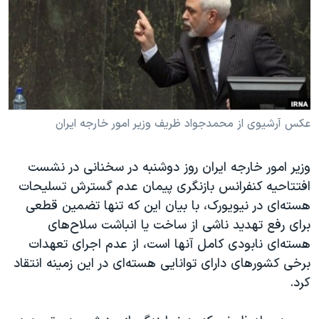
دنبال کنید
مستندها
فرهنگ و زندگی
حقوق شهروندی
انتخابات ریاست جمهوری آمریکا ۲۰۲۴
اقتصادی
حمله جمهوری اسلامی به اسرائیل
رمز مهسا
علم و فناوری
زبانهای مختلف
اسرائیل در جنگ
ورزش زنان در ایران
عکس آرشیوی از محمدجواد ظریف وزیر امور خارجه ایران
گالری عکس
اعتراضات زن، زندگی، آزادی
وزیر امور خارجه ایران روز دوشنبه در سخنانی در نشست
آرشیو پخش زنده
مجموعه مستندهای دادخواهی
افتتاحیه کنفرانس بازنگری پیمان عدم گسترش تسلیحات
تریبونال مردمی آبان ۹۸
هسته‌ای در نیویورک، با بیان این که تنها تضمین قطعی
دادگاه حمید نوری
برای رفع تهدید ناشی از ساخت یا انباشت سلاح‌های
هسته‌ای نابودی کامل آنها است، از عدم اجرای تعهدات
چهل سال گروگان‌گیری
برخی کشورهای دارای توانایی هسته‌ای در این زمینه انتقاد
قانون شفافیت دارائی کادر رهبری ایران
کرد.
اعتراضات مردمی آبان ۹۸