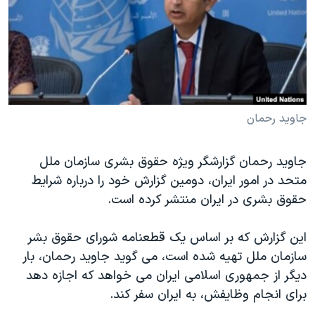
دنبال کنید
مستندها
فرهنگ و زندگی
حقوق شهروندی
انتخابات ریاست جمهوری آمریکا ۲۰۲۴
اقتصادی
حمله جمهوری اسلامی به اسرائیل
رمز مهسا
علم و فناوری
زبانهای مختلف
اسرائیل در جنگ
ورزش زنان در ایران
جاوید رحمان
گالری عکس
اعتراضات زن، زندگی، آزادی
جاوید رحمان گزارشگر ویژه حقوق بشری سازمان ملل
آرشیو پخش زنده
مجموعه مستندهای دادخواهی
متحد در امور ایران، دومین گزارش خود را درباره شرایط
تریبونال مردمی آبان ۹۸
حقوق بشری در ایران منتشر کرده است.
دادگاه حمید نوری
این گزارش که بر اساس یک قطعنامه شورای حقوق بشر
چهل سال گروگان‌گیری
سازمان ملل تهیه شده است، می گوید جاوید رحمان، بار
قانون شفافیت دارائی کادر رهبری ایران
دیگر از جمهوری اسلامی ایران می خواهد که اجازه دهد
برای انجام وظایفش، به ایران سفر کند.
اعتراضات مردمی آبان ۹۸