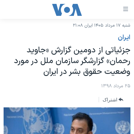
ینکهای
ابل
سترسی
شنبه ۱۷ مرداد ۱۴۰۵ ایران ۲۱:۰۸
خانه
هش
ايران
نسخه سبک وب‌سایت
ه
جزئیاتی از دومین گزارش «جاوید
حتوای
موضوع ها
رحمان» گزارشگر سازمان ملل در مورد
صلی
برنامه های تلویزیونی
ایران
هش
وضعیت حقوق بشر در ایران
جدول برنامه ها
ه
آمریکا
فحه
صفحه‌های ویژه
۲۵ مرداد ۱۳۹۸
جهان
صلی
فرکانس‌های صدای آمریکا
ورزشی
جام جهانی ۲۰۲۶
هش
اشتراک
پخش رادیویی
ه
گزیده‌ها
عملیات خشم حماسی
ستجو
۲۵۰سالگی آمریکا
ویژه برنامه‌ها
یادگیری زبان انگلیسی
ویدیوها
بایگانی برنامه‌های تلویزیونی