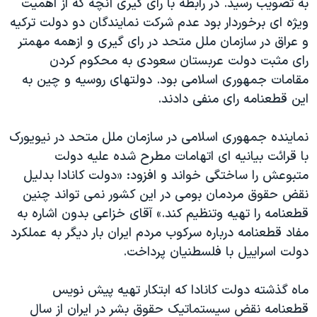
به تصويب رسيد. در رابطه با رای گيری آنچه که از اهميت
اسرائیل در جنگ
ويژه ای برخوردار بود عدم شرکت نمايندگان دو دولت ترکيه
نرگس محمدی برنده جایزه نوبل صلح
و عراق در سازمان ملل متحد در رای گيری و ازهمه مهمتر
همایش محافظه‌کاران آمریکا «سی‌پک»
رای مثبت دولت عربستان سعودی به محکوم کردن
مقامات جمهوری اسلامی بود. دولتهای روسيه و چين به
صفحه‌های ویژه
اين قطعنامه رای منفی دادند.
سفر پرزیدنت ترامپ به چین
نماينده جمهوری اسلامی در سازمان ملل متحد در نيویورک
با قرائت بيانيه ای اتهامات مطرح شده عليه دولت
متبوعش را ساختگی خواند و افزود: «دولت کانادا بدليل
نقض حقوق مردمان بومی در اين کشور نمی تواند چنين
قطعنامه را تهيه وتنظيم کند.» آقای خزاعی بدون اشاره به
مفاد قطعنامه درباره سرکوب مردم ايران بار ديگر به عملکرد
دولت اسراييل با فلسطنيان پرداخت.
ماه گذشته دولت کانادا که ابتکار تهيه پيش نويس
قطعنامه نقض سيستماتيک حقوق بشر در ايران از سال