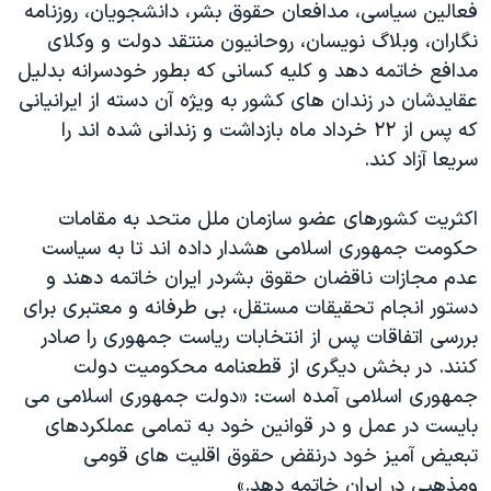
فعالين سياسی، مدافعان حقوق بشر، دانشجويان، روزنامه
نگاران، وبلاگ نويسان، روحانيون منتقد دولت و وکلای
مدافع خاتمه دهد و کليه کسانی که بطور خودسرانه بدليل
عقايدشان در زندان های کشور به ويژه آن دسته از ايرانيانی
که پس از ۲۲ خرداد ماه بازداشت و زندانی شده اند را
سريعا آزاد کند.
اکثريت کشورهای عضو سازمان ملل متحد به مقامات
حکومت جمهوری اسلامی هشدار داده اند تا به سياست
عدم مجازات ناقضان حقوق بشردر ايران خاتمه دهند و
دستور انجام تحقيقات مستقل، بی طرفانه و معتبری برای
بررسی اتفاقات پس از انتخابات رياست جمهوری را صادر
کنند. در بخش ديگری از قطعنامه محکوميت دولت
جمهوری اسلامی آمده است: «دولت جمهوری اسلامی می
بايست در عمل و در قوانين خود به تمامی عملکردهای
تبعيض آميز خود درنقض حقوق اقليت های قومی
ومذهبی در ايران خاتمه دهد.»