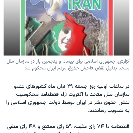
دنبال کنید
مستندها
فرهنگ و زندگی
حقوق شهروندی
انتخابات ریاست جمهوری آمریکا ۲۰۲۴
اقتصادی
حمله جمهوری اسلامی به اسرائیل
رمز مهسا
علم و فناوری
زبانهای مختلف
اسرائیل در جنگ
ورزش زنان در ایران
گالری عکس
اعتراضات زن، زندگی، آزادی
گزارش: جمهوری اسلامی برای بيست و پنجمين بار در سازمان ملل
متحد بدليل نقض فاحش حقوق مردم ايران محکوم شد
آرشیو پخش زنده
مجموعه مستندهای دادخواهی
تریبونال مردمی آبان ۹۸
در ساعات اوليه روز جمعه ۲۹ آبان ماه کشورهای عضو
دادگاه حمید نوری
سازمان ملل متحد با اکثريت آراء قعطنامه محکوميت
نقض حقوق بشر در ايران توسط دولت جمهوری اسلامی را
چهل سال گروگان‌گیری
به تصويب رساندند.
قانون شفافیت دارائی کادر رهبری ایران
اعتراضات مردمی آبان ۹۸
قطعنامه با ۷۴ رای مثبت، ۵۹ رای ممتنع و ۴۸ رای منفی