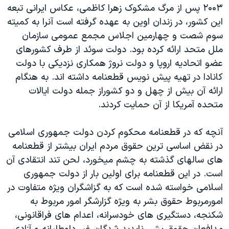
۲۰۰۳ پس از مرگ مشکوک زهرا کاظمی، عکاس ايرانی تبعه
اين کشور، در زندان اوين به عهده گرفته است آنرا به کميته
سوم شصت و چهارمين اجلاس مجمع عمومی سازمان
ملل متحد ارائه کرده بود. دولت سوئد از طرف کشورهای
عضو اتحاديه اروپا و دولت نروژ همکاری نزديکی با دولت
کانادا در تهيه پيش نويس قطعنامه داشته اند. به هنگام
ارائه آن بيش از چهل و دو کشوراز جمله دولت ايالات
متحده آمريکا از آن حمايت کردند.
آنچه که در قطعنامه محکوم کردن دولت جمهوری اسلامی
در نقض اساسی ترين حقوق مردم ايران بيشتر از قطعنامه
های سالهای گذشته به چشم ميخورد، لحن تند انتقادی آن
است. در اين قطعنامه برای اولين بار از دولت جمهوری
اسلامی خواسته شده است که به گزاشگران ويژه متفاوت در
امورمربوط حقوق بشر به ويژه گزارشگر امور مربوط به
شکنجه، دستگيری های خودسرانه، اعدام های فراقانونی،