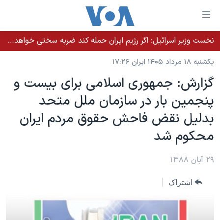
ینکهای
ابل
سترسی
نخست وزیر اسرائيل: اگر رژیم ایران حمله کند ضربه سختی خواهد خورد
خانه
هش
یکشنبه ۱۸ مرداد ۱۴۰۵ ایران ۱۷:۲۶
نسخه سبک وب‌سایت
ه
گزارش: جمهوری اسلامی برای بيست و
حتوای
موضوع ها
پنجمين بار در سازمان ملل متحد
صلی
برنامه های تلویزیونی
ایران
هش
بدليل نقض فاحش حقوق مردم ايران
جدول برنامه ها
ه
آمریکا
محکوم شد
فحه
صفحه‌های ویژه
جهان
صلی
فرکانس‌های صدای آمریکا
۲۹ آبان ۱۳۸۸
ورزشی
جام جهانی ۲۰۲۶
هش
پخش رادیویی
ه
گزیده‌ها
عملیات خشم حماسی
اشتراک
ستجو
۲۵۰سالگی آمریکا
ویژه برنامه‌ها
یادگیری زبان انگلیسی
ویدیوها
بایگانی برنامه‌های تلویزیونی