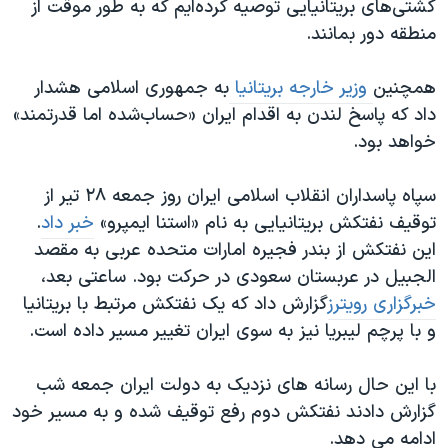
کشتی‌های بریتانیایی توصیه کرده‌ایم که به طور موقت از
اسرائیل در جنگ
منطقه دور بمانند.
نرگس محمدی برنده جایزه نوبل صلح
همایش محافظه‌کاران آمریکا «سی‌پک»
همچنین
وزیر خارجه بریتانیا
به جمهوری اسلامی هشدار
داد که پاسخ لندن به اقدام ایران «حساب‌شده اما قدرتمند»
صفحه‌های ویژه
خواهد بود.
سفر پرزیدنت ترامپ به چین
سپاه پاسداران انقلاب اسلامی ایران روز جمعه ۲۸ تیر از
توقیف نفتکش بریتانیایی به نام «استنا ایمپرو»
خبر داد
.
این نفتکش از بندر فجیره امارات متحده عربی به مقصد
الجبیل در عربستان سعودی در حرکت بود. ساعتی بعد،
خبرگزاری رویترز
گزارش داد که یک نفتکش مرتبط با بریتانیا
و با پرچم لیبریا نیز به سوی ایران تغییر مسیر داده است.
با این حال رسانه های نزدیک به دولت ایران جمعه شب
گزارش دادند نفتکش دوم رفع توقیف شده و به مسیر خود
ادامه می دهد.