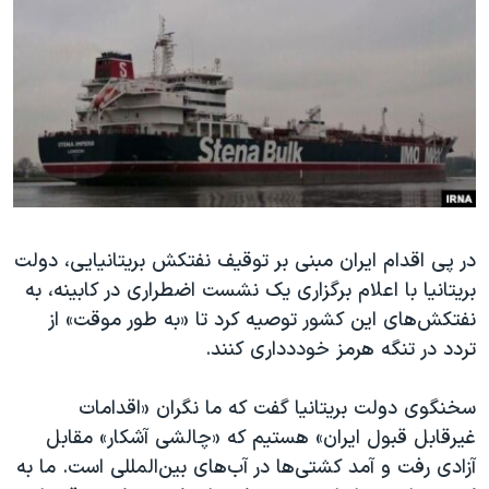
دنبال کنید
مستندها
فرهنگ و زندگی
حقوق شهروندی
انتخابات ریاست جمهوری آمریکا ۲۰۲۴
اقتصادی
حمله جمهوری اسلامی به اسرائیل
رمز مهسا
علم و فناوری
زبانهای مختلف
اسرائیل در جنگ
ورزش زنان در ایران
گالری عکس
اعتراضات زن، زندگی، آزادی
در پی اقدام ایران مبنی بر توقیف نفتکش بریتانیایی، دولت
آرشیو پخش زنده
مجموعه مستندهای دادخواهی
بریتانیا با اعلام برگزاری یک نشست اضطراری در کابینه، به
تریبونال مردمی آبان ۹۸
نفتکش‌های این کشور توصیه کرد تا «به طور موقت» از
دادگاه حمید نوری
تردد در تنگه هرمز خوددداری کنند.
چهل سال گروگان‌گیری
سخنگوی دولت بریتانیا گفت که ما نگران «اقدامات
قانون شفافیت دارائی کادر رهبری ایران
غیرقابل قبول ایران» هستیم که «چالشی آشکار» مقابل
اعتراضات مردمی آبان ۹۸
آزادی رفت و آمد کشتی‌ها در آب‌های بین‌المللی است. ما به