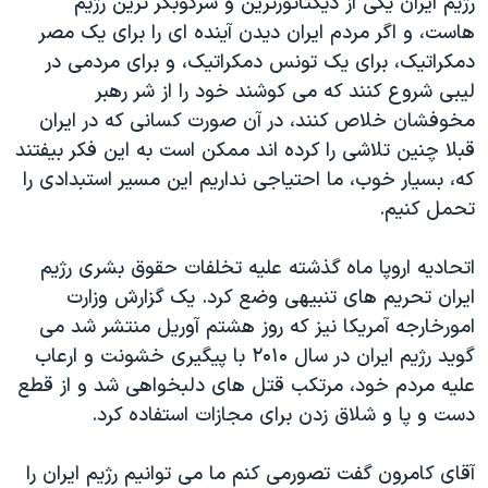
رژيم ايران يکی از ديکتاتورترين و سرکوبگر ترين رژيم
اسرائیل در جنگ
هاست، و اگر مردم ايران ديدن آينده ای را برای يک مصر
نرگس محمدی برنده جایزه نوبل صلح
دمکراتيک، برای يک تونس دمکراتيک، و برای مردمی در
همایش محافظه‌کاران آمریکا «سی‌پک»
ليبی شروع کنند که می کوشند خود را از شر رهبر
مخوفشان خلاص کنند، در آن صورت کسانی که در ايران
صفحه‌های ویژه
قبلا چنين تلاشی را کرده اند ممکن است به اين فکر بيفتند
سفر پرزیدنت ترامپ به چین
که، بسيار خوب، ما احتياجی نداريم اين مسير استبدادی را
تحمل کنيم.
اتحاديه اروپا ماه گذشته عليه تخلفات حقوق بشری رژيم
ايران تحريم های تنبيهی وضع کرد. يک گزارش وزارت
امورخارجه آمريکا نيز که روز هشتم آوريل منتشر شد می
گويد رژيم ايران در سال ۲۰۱۰ با پيگيری خشونت و ارعاب
عليه مردم خود، مرتکب قتل های دلبخواهی شد و از قطع
دست و پا و شلاق زدن برای مجازات استفاده کرد.
آقای کامرون گفت تصورمی کنم ما می توانيم رژيم ايران را