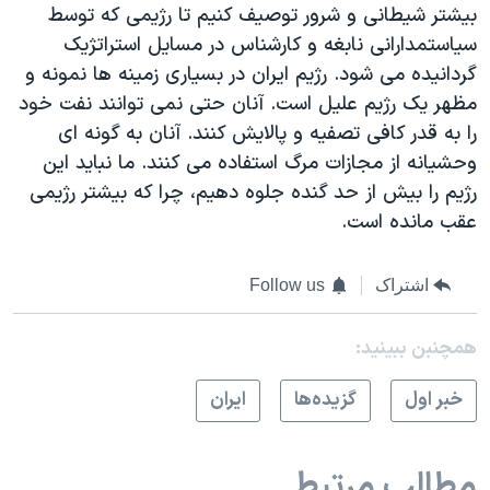
بيشتر شيطانی و شرور توصيف کنيم تا رژيمی که توسط
سياستمدارانی نابغه و کارشناس در مسایل استراتژيک
گردانيده می شود. رژيم ايران در بسياری زمينه ها نمونه و
مظهر يک رژيم عليل است. آنان حتی نمی توانند نفت خود
را به قدر کافی تصفيه و پالايش کنند. آنان به گونه ای
وحشيانه از مجازات مرگ استفاده می کنند. ما نبايد اين
رژيم را بيش از حد گنده جلوه دهيم، چرا که بيشتر رژيمی
عقب مانده است.
اشتراک
Follow us
همچنبن ببینید:
خبر اول
گزيده‌ها
ايران
مطالب مرتبط