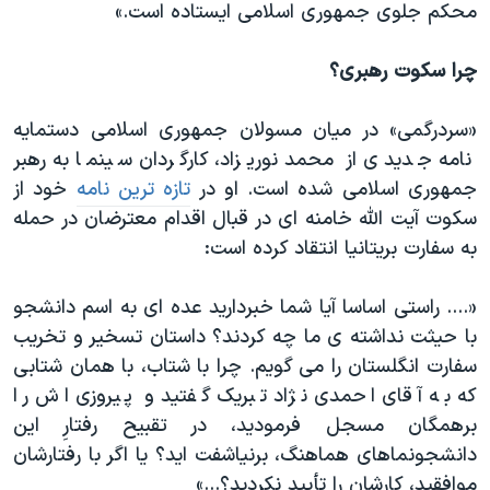
محکم جلوی جمهوری اسلامی ایستاده است.»
چرا سکوت رهبری؟
«سردرگمی» در میان مسولان جمهوری اسلامی دستمایه
نامه جدیدی از محمد نوریزاد، کارگردان سینما به رهبر
جمهوری اسلامی شده است. او در
تازه ترین نامه
خود از
سکوت آیت الله خامنه ای در قبال اقدام معترضان در حمله
به سفارت بریتانیا انتقاد کرده است:
«.... راستی اساسا آیا شما خبردارید عده ای به اسم دانشجو
با حیثت نداشته ی ما چه کردند؟ داستان تسخیر و تخریب
سفارت انگلستان را می گویم. چرا با شتاب، با همان شتابی
که به آقای احمدی نژاد تبریک گفتید و پیروزی اش را
برهمگان مسجل فرمودید، در تقبیح رفتارِ این
دانشجونماهای هماهنگ، برنیاشفت اید؟ یا اگر با رفتارشان
موافقید، کارشان را تأیید نکردید؟...»