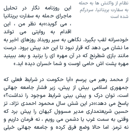
نظام از واکنش ها به حمله
این روزنامه نگار در تحلیل
به سفارت بریتانیا، سردرگم
ماجرای حمله به سفارت بریتانیا
شده است
، می گوید:«به نظر من ، این
اقدام به روایتی می تواند
خودسرانه لقب بگیرد. نگاهی به سیر رویداد روزهای اخیر به
ما نشان می دهد که قرار نبود تا این حد پیش برود. درست
مانند بازی شطرنج که در آن مهره ای را بزنید و بعد ببینید
مهره پشت اش حامی اوست و شما خسران دیده اید.»
از محمد رهبر می پرسم «آیا حکومت در شرایط فعلی که
جمهوری اسلامی بیش از پیش، زیر فشار جامعه جهانی
است، توان درک و پیش بینی شرایط موجود را نداشت؟»
پاسخ می دهد:«در این شش سال محمود احمدی نژاد، تز
حسین شریعتمداری مدیر مسوول کیهان را پیش برد که
وقتی به سمت غرب یا دشمن می رویم ، نه فرمان داریم و
نه ترمز. اما حالا وضع فرق کرده و جامعه جهانی خیلی