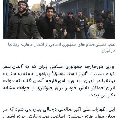
دنبال کنید
مستندها
فرهنگ و زندگی
حقوق شهروندی
انتخابات ریاست جمهوری آمریکا ۲۰۲۴
اقتصادی
حمله جمهوری اسلامی به اسرائیل
رمز مهسا
علم و فناوری
زبانهای مختلف
اسرائیل در جنگ
ورزش زنان در ایران
عقب نشینی مقام های جمهوری اسلامی از اشغال سفارت بریتانیا
در تهران
گالری عکس
اعتراضات زن، زندگی، آزادی
آرشیو پخش زنده
مجموعه مستندهای دادخواهی
وزیر امورخارجه جمهوری اسلامی ایران که به آلمان سفر
تریبونال مردمی آبان ۹۸
کرده است، با "ابراز تاسف عمیق" پیرامون حمله به سفارت
بریتانیا در تهران، به وزیر امورخارجه آلمان گفته که دولت
دادگاه حمید نوری
ایران حداکثر تلاش خود را برای جلوگیری از حوادث مشابه
چهل سال گروگان‌گیری
بکار می بندد.
قانون شفافیت دارائی کادر رهبری ایران
این اظهارات علی اکبر صالحی درحالی بیان می شود که در
اعتراضات مردمی آبان ۹۸
میان مقام های جمهوری اسلامی درباره تلاش برای اشغال