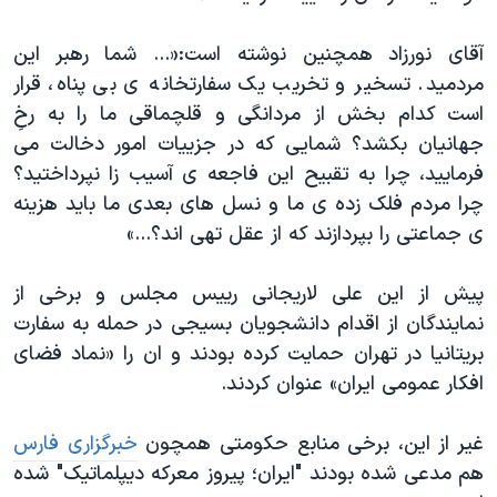
آقای نورزاد همچنین نوشته است:«... شما رهبر این
مردمید. تسخیر و تخریب یک سفارتخانه ی بی پناه، قرار
است کدام بخش از مردانگی و قلچماقی ما را به رخِ
جهانیان بکشد؟ شمایی که در جزییات امور دخالت می
فرمایید، چرا به تقبیح این فاجعه ی آسیب زا نپرداختید؟
چرا مردم فلک زده ی ما و نسل های بعدی ما باید هزینه
ی جماعتی را بپردازند که از عقل تهی اند؟...»
پیش از این علی لاریجانی رییس مجلس و برخی از
نمایندگان از اقدام دانشجویان بسیجی در حمله به سفارت
بریتانیا در تهران حمایت کرده بودند و ان را «نماد فضای
افکار عمومی ایران» عنوان کردند.
غیر از این، برخی منابع حکومتی همچون
خبرگزاری فارس
هم مدعی شده بودند "ایران؛ پیروز معرکه دیپلماتیک" شده