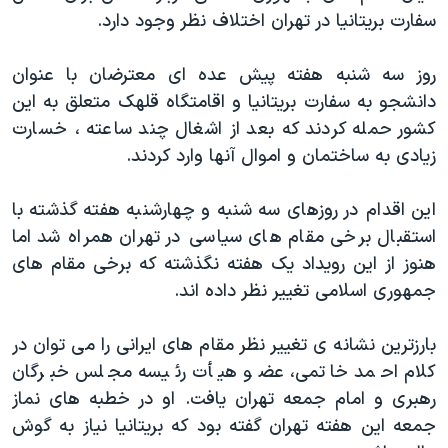
اسرائیل در جنگ
سفارت بریتانیا در تهران اختلاف نظر وجود دارد.
نرگس محمدی برنده جایزه نوبل صلح
روز سه شنبه هفته پیش عده ای معترضان با عنوان
همایش محافظه‌کاران آمریکا «سی‌پک»
دانشجو به سفارت بریتانیا و اقامتگاه قلهک متعلق به این
صفحه‌های ویژه
کشور حمله کردند که بعد از اشغال چند ساعته ، خسارت
سفر پرزیدنت ترامپ به چین
زیادی به ساختمان و اموال آنها وارد کردند.
این اقدام در روزهای سه شنبه و چهارشنبه هفته گذشته با
استقبال برخی مقام های سیاسی در تهران همراه شد اما
هنوز از این رویداد یک هفته نگذشته که برخی مقام های
جمهوری اسلامی تغییر نظر داده اند.
بارزترین نشانه ی تغییر نظر مقام های ایرانی را می توان در
کلام احمد خاتمی، عضو هیأت رئیسه مجلس خبرگان
رهبری و امام جمعه تهران یافت. او در خطبه های نماز
جمعه این هفته تهران گفته بود که بریتانیا نیاز به گوش