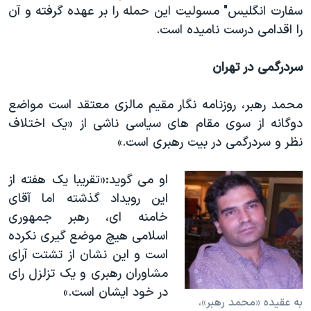
سفارت انگلیس" مسولیت این حمله را بر عهده گرفته و آن
را اقدامی درست نامیده است.
سردرگمی در تهران
محمد رهبر، روزنامه نگار مقیم مالزی معتقد است مواضع
دوگانه از سوی مقام های سیاسی ناشی از «یک اختلاف
نظر و سردرگمی در بیت رهبری است.»
او می گوید:«تقریبا یک هفته از
این رویداد گذشته اما آقای
خامنه ای، رهبر جمهوری
اسلامی هیچ موضع گیری نکرده
است و این نشان از تشتت آرای
مشاوران رهبری و یک تزلزل رای
در خود ایشان است.»
به عقیده «محمد رهبر»،