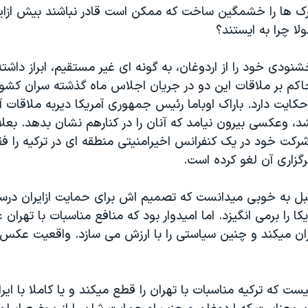
ک ها را خشمگين ساخت که ممکن است قادر نباشند بيش ازاين 
لا چرا به ايستند؟
شنودی خود را از اردوغان، به گونه ای غير مستقيم، ابراز داشت
اکم بر ملاقات اين دو در جريان اجلاس ماه گذشته سران کشو
حکايت دارد. باراک اوباما رئيس جمهوری آمريکا ديربه ملاقات آم
، وعکسی بيرون نيامد که آنان را در کنارهم نشان بدهد. بعل
 شرکت خود در يک کنفرانس اخيرامنيتی منطقه ای در ترکيه را فق
گزاری آن لغو کرده است.
قبل به خوبی ميدانست که تصميم اش برای حمايت ازايران درس
 را برمی انگيزد. اما اميدوار بود که منافع مناسبات با تهران 
ان ميکند و چنين سياستی را با ارزش می سازد. واقعيت عکس ا
يست که ترکيه مناسبات با تهران را قطع ميکند و يا کاملا با اير