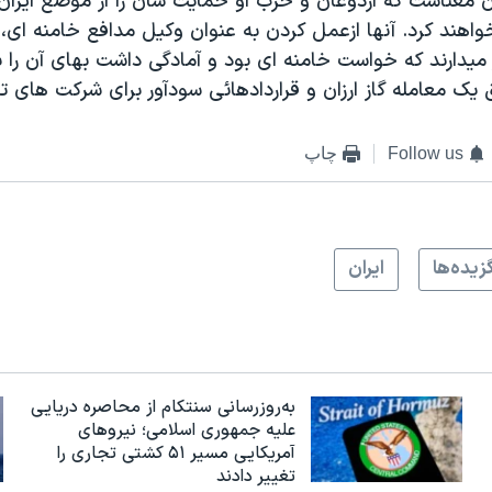
ن معناست که اردوغان و حزب او حمايت شان را از موضع ايران 
اهند کرد. آنها ازعمل کردن به عنوان وکيل مدافع خامنه ای،
يدارند که خواست خامنه ای بود و آمادگی داشت بهای آن را ب
 معامله گاز ارزان و قراردادهائی سودآور برای شرکت های ترکي
Follow us
چاپ
زيده‌ها
ايران
به‌روزرسانی سنتکام از محاصره دریایی
علیه جمهوری اسلامی؛ نیروهای
آمریکایی مسیر ۵۱ کشتی تجاری را
تغییر دادند