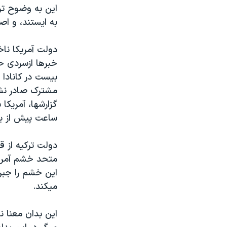
اين به وضوح تر
به ايستند، و اصو
دولت آمريکا ناخ
خبرها ازسردی ح
بيست در کانادا 
مشترک صادر نشد
گزارشها، آمريکا
ساعت پيش از بر
دولت ترکيه از 
متحد خشم آمريکا
اين خشم را جبر
ميکند.
اين بدان معنا ن