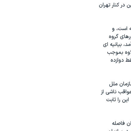
در کنار تهران
ه است، و
رهای گروه
د، بيانيه ای
اوه بموجب
ط دوازده
ازمان ملل
عواقب ناشی از
ين را ثابت
ان فاصله