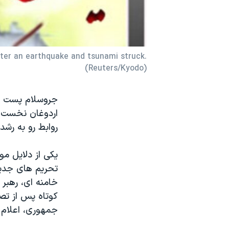
نرگس محمدی برنده جایزه نوبل صلح
همایش محافظه‌کاران آمریکا «سی‌پک»
صفحه‌های ویژه
fter an earthquake and tsunami struck.
(Reuters/Kyodo)
سفر پرزیدنت ترامپ به چین
جروسلام پست زي
اردوغان نخست وز
روابط رو به رشد
يکی از دلايل مو
تحريم های جديد 
خامنه ای، رهبر 
کوتاه پس از تص
جمهوری، اعلام ک