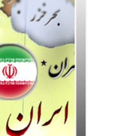
مستندها
فرهنگ و زندگی
حقوق شهروندی
انتخابات ریاست جمهوری آمریکا ۲۰۲۴
اقتصادی
حمله جمهوری اسلامی به اسرائیل
رمز مهسا
علم و فناوری
اسرائیل در جنگ
ورزش زنان در ایران
گالری عکس
اعتراضات زن، زندگی، آزادی
آرشیو پخش زنده
مجموعه مستندهای دادخواهی
تریبونال مردمی آبان ۹۸
دادگاه حمید نوری
چهل سال گروگان‌گیری
قانون شفافیت دارائی کادر رهبری ایران
اعتراضات مردمی آبان ۹۸
اسرائیل در جنگ