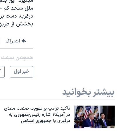
ميگيرد. اين بدا
ملل متحد کم خو
درغرب، دست بر م
بخشش از طريق يک
اشتراک
همچنبن ببینید:
خبر اول
گ
بیشتر بخوانید
تاکید ترامپ بر تقویت صنعت معدن
در آمریکا؛ اشاره رئیس‌جمهوری به
درگیری با جمهوری اسلامی