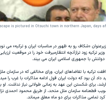
scape is pictured in Otsuchi town in northern Japan, days a
رعنوان «شکاف رو به ظهور در مناسبات ايران و ترکيه» می ن
ير ترکيه زود ترازآنچه انتظارميرفت خود را در موقعيت ارزياب
 دولتش با جمهوری اسلامی ايران می بيند.
افقت ترکيه با تقاضاهای ايران، ورای مخالفی که در سازمان مل
داد آن بود که دولت ايران قول ادامه مذاکرات با غرب را ميداد
ارشد، برای شکستن اين عهد به زمانی طولانی نياز نداشت. او ب
ويب قطعنامه سازمان ملل متحد، از طريق محمود احمدی نژا
رد تمامی مذاکرات برای دو ماه معلق ميماند.