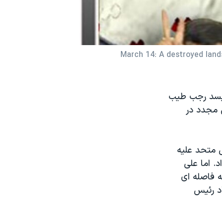
March 14: A destroyed land
ويسد رجب طيب
ی مجدد در
ل متحد عليه
. اما علی
ه فاصله ای
د رئيس