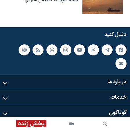
حمله سپاه به نفتکش اماراتی
دنبال کنید
در باره ما
خدمات
گوناگون
پخش زنده