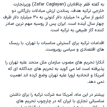
به گفته ظفر چاقلايان (Zafar Caglayan) وزيرتجارت
خارجی ترکيه هدف، رساندن ارزش مبادلات بازرگانی دو
کشور از سالی ۱۰ ميليارد دلار کنونی به ۳۰ ميليارد دلار ظرف
چهار سال آينده است. ايران پس از روسيه مهم ترين صادر
کننده گاز طبيعی به ترکيه است.
اقدامات ترکيه برای گسترش مناسبات با تهران، با ريسک
های اقتصادی و سياسی روبروست.
آنکارا تحريم های مصوب سازمان ملل متحد عليه تهران را
پذيرفته است اما می گويد به تحريم های جداگانه ای که
آمريکا و اتحاديه اروپا عليه تهران وضع کرده اند اهميت
نمی دهد.
پيشتر در اين ماه، آمريکا سه شرکت ترکيه را برای داشتن
مناسباتی تجاری با ايران که در چارچوب تحريم های