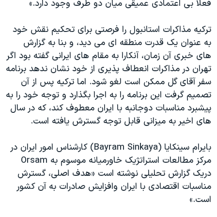
فعلا بی اعتمادی عميقی ميان دو طرف وجود دارد.»
ترکيه مذاکرات استانبول را فرصتی برای تحکيم نقش خود
به عنوان يک قدرت منطقه ای می ديد، و بنا به گزارش
های خبری آن زمان، آنکارا به مقام های ايرانی گفته بود اگر
تهران در مذاکرات انعطاف پذيری از خود نشان ندهد برنامه
سفر آقای گل ممکن است لغو شود. اما ترکيه پس از آن
تصميم گرفت اين برنامه را به اجرا بگذارد و توجه خود را به
پيشبرد مناسبات دوجانبه با ايران معطوف کند، که در سال
های اخير به ميزانی قابل توجه گسترش يافته است.
بايرام سينکايا (Bayram Sinkaya) کارشناس امور ايران در
مرکز مطالعات استراتژيک خاورميانه موسوم به Orsam
دريک گزارش تحليلی نوشته است «هدف اصلی، گسترش
مناسبات اقتصادی با ايران وافزايش صادرات به آن کشور
است.»