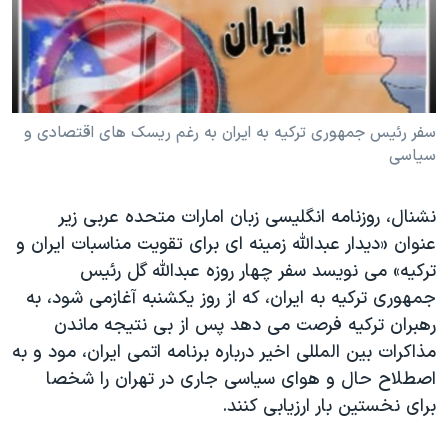
دنبال کنید
مستندها
فرهنگ و زندگی
حقوق شهروندی
انتخابات ریاست جمهوری آمریکا ۲۰۲۴
اقتصادی
حمله جمهوری اسلامی به اسرائیل
رمز مهسا
علم و فناوری
سفر رئيس جمهوری ترکيه به ايران به رغم ريسک های اقتصادی و
زبانهای مختلف
سياسی
اسرائیل در جنگ
ورزش زنان در ایران
گالری عکس
اعتراضات زن، زندگی، آزادی
نشنال، روزنامه انگليسی زبان امارات متحده عربی زير
آرشیو پخش زنده
مجموعه مستندهای دادخواهی
عنوان «ديدار عبدالله زمينه ای برای تقويت مناسبات ايران و
ترکيه» می نويسد سفر چهار روزه عبدالله گل رئيس
تریبونال مردمی آبان ۹۸
جمهوری ترکيه به ايران، که از روز يکشنبه آغازمی شود، به
دادگاه حمید نوری
رهبران ترکيه فرصت می دهد پس از بی نتيجه ماندن
چهل سال گروگان‌گیری
مذاکرات بين المللی اخير درباره برنامه اتمی ايران، مود و به
اصطلاح حال و هوای سياسی جاری در تهران را شخصا
قانون شفافیت دارائی کادر رهبری ایران
برای نخستين بار ارزيابی کنند.
اعتراضات مردمی آبان ۹۸