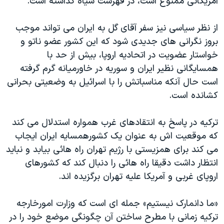
آمريکائی ممنوع است، در فهرست سياه گذاشته است.
از نظر سياسی نيز سفر آقای گل به ايران می تواند موجب
بروز نگرانی های جديدی شود که اين کشور عضو ناتو و
خواستار عضويت در اتحاديه اروپا، بيش از حد با
همسايگانی نظير ايران و سوريه در خاورميانه گرم گرفته
است حال آنکه مناسباتش را با اسرائيل به وضعيتی بحرانی
کشانده است.
ترکيه در پاسخ به انتقادهای غرب همواره استدلال می کند
که موقعيت اش به عنوان يک کشورهمسايه ايران ايجاب
می کند برای همزيستی با رژيم تهران راه هائی بيابد و نبايد
انتظار داشت دقيقا راه هائی را دنبال کند که کشورهای
اروپای غربی و آمريکا عليه تهران برگزيده اند.
«ما دانمارک نيستيم» جمله ای است که وزارت امورخارجه
ترکيه زمانی با مطرح ساختن آن چگونگی موضع خود را در