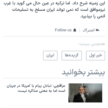
اين زمينه شرح داد. اما ترکيه در عين حال می گويد با غرب
نيزموافق است که نمی تواند ايران مسلح به تسليحات
اتمی را بپذيرد.
اشتراک
Follow us
همچنبن ببینید:
خبر اول
گزيده‌ها
ايران
بیشتر بخوانید
عراقچی: تبادل پیام با آمریکا در جریان
است اما به معنی مذاکره نیست