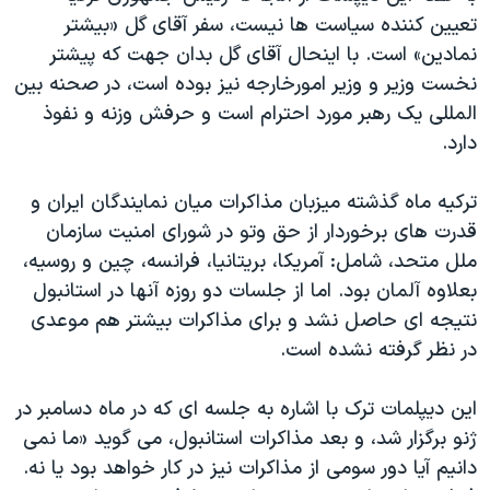
تعيين کننده سياست ها نيست، سفر آقای گل «بيشتر
نمادين» است. با اينحال آقای گل بدان جهت که پيشتر
نخست وزير و وزير امورخارجه نيز بوده است، در صحنه بين
المللی يک رهبر مورد احترام است و حرفش وزنه و نفوذ
دارد.
ترکيه ماه گذشته ميزبان مذاکرات ميان نمايندگان ايران و
قدرت های برخوردار از حق وتو در شورای امنيت سازمان
ملل متحد، شامل: آمريکا، بريتانيا، فرانسه، چين و روسيه،
بعلاوه آلمان بود. اما از جلسات دو روزه آنها در استانبول
نتيجه ای حاصل نشد و برای مذاکرات بيشتر هم موعدی
در نظر گرفته نشده است.
اين ديپلمات ترک با اشاره به جلسه ای که در ماه دسامبر در
ژنو برگزار شد، و بعد مذاکرات استانبول، می گويد «ما نمی
دانيم آيا دور سومی از مذاکرات نيز در کار خواهد بود يا نه.