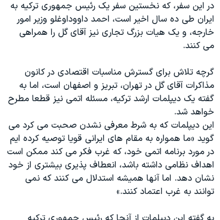
اسرائیل در جنگ
در اين سفر، که نخستين سفر يک رئيس جمهوری ترکيه به
ايران طی ده سال اخير است، احمد داووداوغلو وزير امور
نرگس محمدی برنده جایزه نوبل صلح
خارجه، و يک هيات بزرگ تجاری نيز آقای گل را همراهی
همایش محافظه‌کاران آمریکا «سی‌پک»
می کنند.
صفحه‌های ویژه
گرچه تلاش برای گسترش مناسبات اقتصادی در کانون
سفر پرزیدنت ترامپ به چین
مذاکرات آقای گل در تهران، تبريز و اصفهان است، اما به
گفته يک ديپلمات ارشد ترکيه، مسئله اتمی نيز قطعا مطرح
خواهد شد.
اين ديپلمات که به شرط معرفی نشدن صحبت می کرد می
گويد «ما همواره به مقام های ايرانی قويا توصيه کرده ايم
در مورد برنامه اتمی خود، که غرب فکر می کند ممکن است
اهداف نظامی داشته باشد، انعطاف پذيری بيشتری از خود
نشان دهد. اما آنها هميشه استدلال می کنند که نمی
توانند به غرب اعتماد کنند.»
به گفته اين ديپلمات از آنجا که رئيس جمهوری ترکيه