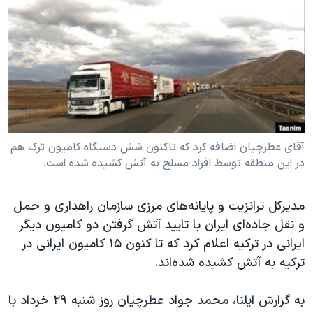
دنبال کنید
مستندها
فرهنگ و زندگی
حقوق شهروندی
انتخابات ریاست جمهوری آمریکا ۲۰۲۴
اقتصادی
حمله جمهوری اسلامی به اسرائیل
رمز مهسا
علم و فناوری
زبانهای مختلف
اسرائیل در جنگ
ورزش زنان در ایران
گالری عکس
اعتراضات زن، زندگی، آزادی
آقای عطرچیان اضافه کرد که تاکنون شش دستگاه کامیون ترک هم
در این منطقه توسط افراد مسلح به آتش کشیده شده است.
آرشیو پخش زنده
مجموعه مستندهای دادخواهی
تریبونال مردمی آبان ۹۸
مدیرکل ترانزیت و پایانه‌های مرزی سازمان راهداری و حمل
دادگاه حمید نوری
و نقل جاده‌ای ایران با تایید آتش گرفتن دو کامیون دیگر
چهل سال گروگان‌گیری
ایرانی در ترکیه اعلام کرد که تا کنون ۱۵ کامیون ایرانی در
ترکیه به آتش کشیده شده‌اند.
قانون شفافیت دارائی کادر رهبری ایران
اعتراضات مردمی آبان ۹۸
به گزارش ایلنا، محمد جواد عطرچیان روز شنبه ۲۹ خرداد با