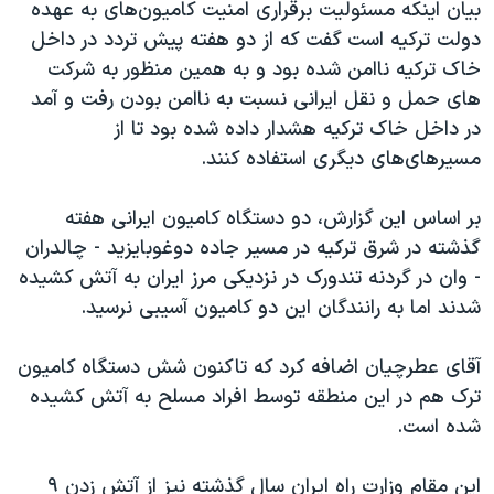
اسرائیل در جنگ
بیان اینکه مسئولیت برقراری امنیت کامیون‌های به عهده
دولت ترکیه است گفت که از دو هفته پیش تردد در داخل
نرگس محمدی برنده جایزه نوبل صلح
خاک ترکیه ناامن شده بود و به همین منظور به شرکت
همایش محافظه‌کاران آمریکا «سی‌پک»
های حمل و نقل ایرانی نسبت به ناامن بودن رفت و آمد
صفحه‌های ویژه
در داخل خاک ترکیه هشدار داده شده بود تا از
مسیرهای‌های دیگری استفاده کنند.
سفر پرزیدنت ترامپ به چین
بر اساس این گزارش، دو دستگاه کامیون ایرانی هفته
گذشته در شرق ترکیه در مسیر جاده دوغوبایزید - چالدران
- وان در گردنه تندورک در نزدیکی مرز ایران به آتش کشیده
شدند اما به رانندگان این دو کامیون آسیبی نرسید.
آقای عطرچیان اضافه کرد که تاکنون شش دستگاه کامیون
ترک هم در این منطقه توسط افراد مسلح به آتش کشیده
شده است.
این مقام وزارت راه ایران سال گذشته نیز از آتش زدن ۹