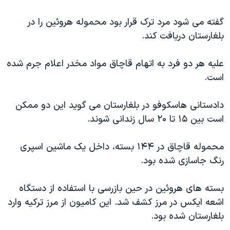
اسرائیل در جنگ
گفته می شود مرد ترک قرار بود محموله هروئین را در
نرگس محمدی برنده جایزه نوبل صلح
بلغارستان دریافت کند.
همایش محافظه‌کاران آمریکا «سی‌پک»
صفحه‌های ویژه
علیه هر دو فرد به اتهام قاچاق مواد مخدر اعلام جرم شده
است.
سفر پرزیدنت ترامپ به چین
دادستانی هاسکوفو در بلغارستان می گوید این دو ممکن
است بین ۱۵ تا ۲۰ سال زندانی شوند.
محموله قاچاق در ۱۴۴ بسته، داخل یک ماشین اسپری
رنگ جاسازی شده بود.
بسته های هروئین در حین بازرسی با استفاده از دستگاه
اشعه ایکس در مرز کشف شد. این کامیون از مرز ترکیه وارد
بلغارستان شده بود.