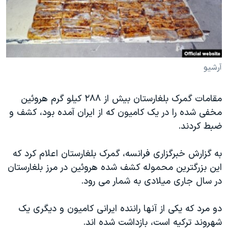
دنبال کنید
مستندها
فرهنگ و زندگی
حقوق شهروندی
انتخابات ریاست جمهوری آمریکا ۲۰۲۴
اقتصادی
حمله جمهوری اسلامی به اسرائیل
رمز مهسا
علم و فناوری
آرشیو
زبانهای مختلف
اسرائیل در جنگ
ورزش زنان در ایران
مقامات گمرک بلغارستان بیش از ۲۸۸ کیلو گرم هروئین
گالری عکس
اعتراضات زن، زندگی، آزادی
مخفی شده را در یک کامیون که از ایران آمده بود، کشف و
آرشیو پخش زنده
مجموعه مستندهای دادخواهی
ضبط کردند.
تریبونال مردمی آبان ۹۸
به گزارش خبرگزاری فرانسه، گمرک بلغارستان اعلام کرد که
دادگاه حمید نوری
این بزرگترین محموله کشف شده هروئین در مرز بلغارستان
چهل سال گروگان‌گیری
در سال جاری میلادی به شمار می رود.
قانون شفافیت دارائی کادر رهبری ایران
دو مرد که یکی از آنها راننده ایرانی کامیون و دیگری یک
اعتراضات مردمی آبان ۹۸
شهروند ترکیه است، بازداشت شده اند.