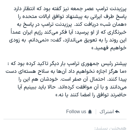
اسرائیل در جنگ
پرزیدنت ترامپ عصر جمعه نیز گفته بود که انتظار دارد
نرگس محمدی برنده جایزه نوبل صلح
پاسخ طرف ایرانی به پیشنهاد توافق ایالات متحده را
همایش محافظه‌کاران آمریکا «سی‌پک»
«همان شب» دریافت کند. پرزیدنت ترامپ در پاسخ به
خبرنگاری که از او پرسید: آیا فکر می‌کند رژیم ایران عمداً
صفحه‌های ویژه
این روند را به تعویق می‌اندازد، گفت: «نمی‌دانم. به زودی
سفر پرزیدنت ترامپ به چین
خواهیم فهمید.»
پیشتر رئیس جمهوری ترامپ بار دیگر تاکید کرده بود که :
«ما هرگز اجازه نخواهیم داد آن‌ها به سلاح هسته‌ای دست
پیدا کنند. احتمال آن صفر است. خودشان هم این را
می‌دانند و با آن موافقت کرده‌اند. حالا باید ببینیم آیا
حاضرند توافق را امضا کنند یا نه.»
اشتراک
Follow us
همچنبن ببینید: