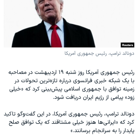
دنبال کنید
مستندها
فرهنگ و زندگی
حقوق شهروندی
انتخابات ریاست جمهوری آمریکا ۲۰۲۴
اقتصادی
حمله جمهوری اسلامی به اسرائیل
رمز مهسا
علم و فناوری
زبانهای مختلف
اسرائیل در جنگ
ورزش زنان در ایران
دونالد ترامپ، رئیس جمهوری آمریکا
گالری عکس
اعتراضات زن، زندگی، آزادی
رئیس جمهوری آمریکا روز شنبه ۱۹ اردیبهشت در مصاحبه
آرشیو پخش زنده
مجموعه مستندهای دادخواهی
با یک شبکه خبری فرانسوی درباره تازه‌ترین تحولات در
تریبونال مردمی آبان ۹۸
زمینه توافق با جمهوری اسلامی پیش‌بینی کرد که «خیلی
دادگاه حمید نوری
زود» پیامی از رژیم ایران دریافت شود.
چهل سال گروگان‌گیری
دونالد ترامپ، رئیس جمهوری آمریکا، در این گفت‌و‌گو تاکید
قانون شفافیت دارائی کادر رهبری ایران
کرد که «ایرانی‌ها هنوز خیلی مشتاقند که یک توافق صلح
اعتراضات مردمی آبان ۹۸
پایدار را به سرانجام برسانند.»