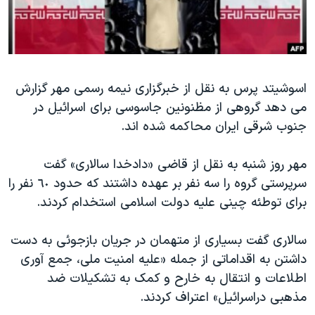
دنبال کنید
مستندها
فرهنگ و زندگی
حقوق شهروندی
انتخابات ریاست جمهوری آمریکا ۲۰۲۴
اقتصادی
حمله جمهوری اسلامی به اسرائیل
اسوشیتد پرس به نقل از خبرگزاری نیمه رسمی مهر گزارش
رمز مهسا
علم و فناوری
می دهد گروهی از مظنونین جاسوسی برای اسرائیل در
زبانهای مختلف
اسرائیل در جنگ
ورزش زنان در ایران
جنوب شرقی ایران محاکمه شده اند.
گالری عکس
اعتراضات زن، زندگی، آزادی
مهر روز شنبه به نقل از قاضی «دادخدا سالاری» گفت
آرشیو پخش زنده
مجموعه مستندهای دادخواهی
سرپرستی گروه را سه نفر بر عهده داشتند که حدود ٦٠ نفر را
تریبونال مردمی آبان ۹۸
برای توطئه چینی علیه دولت اسلامی استخدام کردند.
دادگاه حمید نوری
سالاری گفت بسیاری از متهمان در جریان بازجوئی به دست
چهل سال گروگان‌گیری
داشتن به اقداماتی از جمله «علیه امنیت ملی، جمع آوری
قانون شفافیت دارائی کادر رهبری ایران
اطلاعات و انتقال به خارح و کمک به تشکیلات ضد
اعتراضات مردمی آبان ۹۸
مذهبی دراسرائیل» اعتراف کردند.