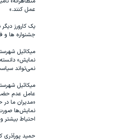
متظاهرانه» نام
عمل کنند.»
یک کارورز دیگر 
جشنواره ها و ف
میکائیل شهرستان
نمایش» دانسته 
نمی‌تواند سیاست
میکائیل شهرستان
عامل عدم حضور 
«مدیران ما در 
نمایش‌ها صورت م
احتیاط بیشتر وا
حمید پورآذری ک