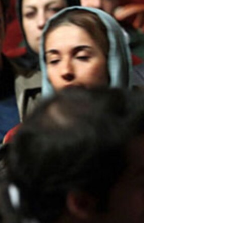
مستندها
فرهنگ و زندگی
حقوق شهروندی
انتخابات ریاست جمهوری آمریکا ۲۰۲۴
اقتصادی
حمله جمهوری اسلامی به اسرائیل
رمز مهسا
علم و فناوری
اسرائیل در جنگ
ورزش زنان در ایران
گالری عکس
اعتراضات زن، زندگی، آزادی
آرشیو پخش زنده
مجموعه مستندهای دادخواهی
تریبونال مردمی آبان ۹۸
دادگاه حمید نوری
چهل سال گروگان‌گیری
قانون شفافیت دارائی کادر رهبری ایران
اعتراضات مردمی آبان ۹۸
اسرائیل در جنگ