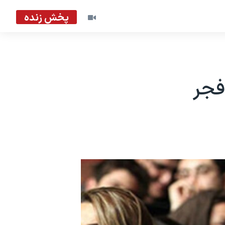
پخش زنده
فجر