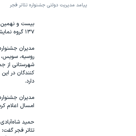
پیامد مدیریت دولتی جشنواره تئاتر فجر
نرگس محمدی برنده جایزه نوبل صلح
همایش محافظه‌کاران آمریکا «سی‌پک»
بیست و نهمین جش
صفحه‌های ویژه
۱۳۷ گروه نمایشی ایرانی و ۱۴ گروه خارجی برگزار خواهد شد.
سفر پرزیدنت ترامپ به چین
مدیران جشنواره 
روسیه، سویس، آ
شهرستانی از جم
کنندگان در این
دارد.
مدیران جشنواره 
امسال اعلام کرد
حمید شاه‌آبادی
تئاتر فجر گفت: «