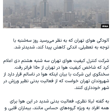
دنبال کنید
مستندها
فرهنگ و زندگی
حقوق شهروندی
انتخابات ریاست جمهوری آمریکا ۲۰۲۴
اقتصادی
حمله جمهوری اسلامی به اسرائیل
رمز مهسا
علم و فناوری
زبانهای مختلف
آلودگی هوای تهران که به نظر می‌رسید روز سه‌شنبه با
اسرائیل در جنگ
ورزش زنان در ایران
توجه به تعطیلی، اندکی کاهش پیدا کند، شدیدتر شد.
گالری عکس
اعتراضات زن، زندگی، آزادی
آرشیو پخش زنده
مجموعه مستندهای دادخواهی
شرکت کنترل کیفیت هوای تهران سه شنبه هشتم دی اعلام
کرد که شاخص کیفیت هوا در تهران از ۱۵۰ فراتر رفت.
تریبونال مردمی آبان ۹۸
سخنگوی این شرکت با بیان اینکه هوا در ناسالم قرار دارد از
دادگاه حمید نوری
شهروندان تهران خواست که از فعالیت بدنی نظیر ورزش در
چهل سال گروگان‌گیری
شهر خودداری کنند.
قانون شفافیت دارائی کادر رهبری ایران
به گفته لیلا نظری، فعالیت بدنی شدید در این هوا برای
اعتراضات مردمی آبان ۹۸
همه افراد به ویژه گروه‌های حساس مانند، بیماران قلبی و