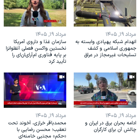
اسرائیل در جنگ
نرگس محمدی برنده جایزه نوبل صلح
همایش محافظه‌کاران آمریکا «سی‌پک»
مرداد ۱۹, ۱۴۰۵
مرداد ۱۹, ۱۴۰۵
صفحه‌های ویژه
انهدام شبکه پهپادی وابسته به
سازمان غذا و داروی آمریکا
سفر پرزیدنت ترامپ به چین
جمهوری اسلامی و کشف
نخستین واکسن فصلی آنفلوانزا
تسلیحات غیرمجاز در عراق
بر پایه فناوری ام‌آر‌ای‌ان‌ای را
تأیید کرد
مرداد ۱۹, ۱۴۰۵
مرداد ۱۹, ۱۴۰۵
ادامه بحران برق در ایران و
محمدباقر خرازی، آخوند تحت
چالش آن برای کارگران
تعقیب؛ محسن رضایی با
«حکم» مجتبی خامنه‌ای