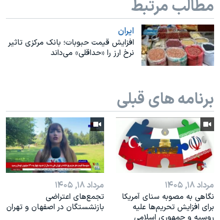
مطالب مرتبط
اسرائیل در جنگ
نرگس محمدی برنده جایزه نوبل صلح
ايران
همایش محافظه‌کاران آمریکا «سی‌پک»
افزایش قیمت حبوبات؛ بانک مرکزی تاثیر
نرخ ارز را «حداقلی» می‌داند
صفحه‌های ویژه
سفر پرزیدنت ترامپ به چین
برنامه های قبلی
مرداد ۱۸, ۱۴۰۵
مرداد ۱۸, ۱۴۰۵
نگاهی به مصوبه سنای آمریکا
تجمع‌های اعتراضی
برای افزایش تحریم‌ها علیه
بازنشستگان در اصفهان و تهران
روسیه و جمهوری اسلامی