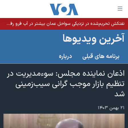
ینکهای
ابل
سترسی
نفتکش تحریم‌شده در نزدیکی سواحل عمان بیشتر در آب فرو رفت؛ نشت نفت ادامه دارد
خانه
هش
آخرین ویدیوها
نسخه سبک وب‌سایت
ه
حتوای
موضوع ها
برنامه های قبلی
درباره
صلی
برنامه های تلویزیونی
ایران
هش
جدول برنامه ها
اذعان نماینده مجلس: سوءمدیریت در
ه
آمریکا
فحه
صفحه‌های ویژه
تنظیم بازار موجب گرانی سیب‌زمینی
جهان
صلی
فرکانس‌های صدای آمریکا
شد
ورزشی
جام جهانی ۲۰۲۶
هش
پخش رادیویی
ه
گزیده‌ها
عملیات خشم حماسی
۲۱ بهمن ۱۴۰۳
ستجو
۲۵۰سالگی آمریکا
ویژه برنامه‌ها
یادگیری زبان انگلیسی
ویدیوها
بایگانی برنامه‌های تلویزیونی