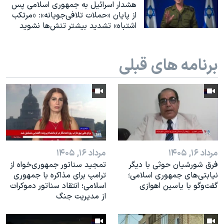
اسرائیل در جنگ
هشدار اسرائیل به جمهوری اسلامی پس
از پایان «حملات تلافی‌جویانه»: «مرتکب
نرگس محمدی برنده جایزه نوبل صلح
اشتباه» تشدید بیشتر تنش‌ها نشوید
همایش محافظه‌کاران آمریکا «سی‌پک»
صفحه‌های ویژه
برنامه های قبلی
سفر پرزیدنت ترامپ به چین
مرداد ۱۶, ۱۴۰۵
مرداد ۱۶, ۱۴۰۵
فرق شورشیان حوثی با دیگر
تمجید سناتور جمهوری‌خواه از
نیابتی‌های جمهوری اسلامی؛
ترامپ برای مذاکره با جمهوری
گفت‌وگو با یاسین اهوازی
اسلامی؛ انتقاد سناتور دموکرات
از مدیریت جنگ