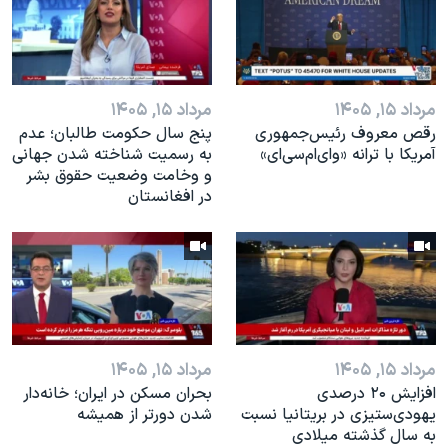
اسرائیل در جنگ
نرگس محمدی برنده جایزه نوبل صلح
همایش محافظه‌کاران آمریکا «سی‌پک»
مرداد ۱۵, ۱۴۰۵
مرداد ۱۵, ۱۴۰۵
صفحه‌های ویژه
رقص معروف رئیس‌جمهوری
پنج سال حکومت طالبان؛ عدم
سفر پرزیدنت ترامپ به چین
آمریکا با ترانه «وای‌ام‌سی‌ای»
به رسمیت شناخته شدن جهانی
و وخامت وضعیت حقوق بشر
در افغانستان
مرداد ۱۵, ۱۴۰۵
مرداد ۱۵, ۱۴۰۵
افزایش ۲۰ درصدی
بحران مسکن در ایران؛ خانه‌دار
یهودی‌ستیزی در بریتانیا نسبت
شدن دورتر از همیشه
به سال گذشته میلادی