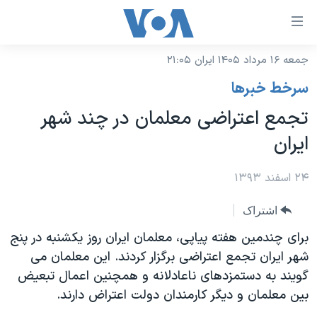
ینکهای
ابل
سترسی
جمعه ۱۶ مرداد ۱۴۰۵ ایران ۲۱:۰۵
خانه
هش
سرخط خبرها
نسخه سبک وب‌سایت
ه
تجمع اعتراضی معلمان در چند شهر
حتوای
موضوع ها
ایران
صلی
برنامه های تلویزیونی
ایران
هش
جدول برنامه ها
۲۴ اسفند ۱۳۹۳
ه
آمریکا
فحه
صفحه‌های ویژه
جهان
اشتراک
صلی
فرکانس‌های صدای آمریکا
ورزشی
جام جهانی ۲۰۲۶
برای چندمین هفته پیاپی، معلمان ایران روز یکشنبه در پنج
هش
پخش رادیویی
شهر ایران تجمع اعتراضی برگزار کردند. این معلمان می
ه
گزیده‌ها
عملیات خشم حماسی
گویند به دستمزدهای ناعادلانه و همچنین اعمال تبعیض
ستجو
۲۵۰سالگی آمریکا
ویژه برنامه‌ها
یادگیری زبان انگلیسی
بین معلمان و دیگر کارمندان دولت اعتراض دارند.
ویدیوها
بایگانی برنامه‌های تلویزیونی