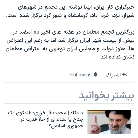
دنبال کنید
خبرگزاری کار ایران، ایلنا نوشته این تجمع در شهرهای
مستندها
فرهنگ و زندگی
شیراز، یزد، خرم آباد، کرمانشاه و شهر کرد برگزار شده است.
حقوق شهروندی
انتخابات ریاست جمهوری آمریکا ۲۰۲۴
اقتصادی
حمله جمهوری اسلامی به اسرائیل
بزرگترین تجمع معلمان در هفته های اخیر ده اسفند در
بیش از بیست شهر ایران برگزار شد اما به رغم این اعتراض
رمز مهسا
علم و فناوری
زبانهای مختلف
ها، هنوز دولت و مجلس ایران توجهی به اعتراض معلمان
اسرائیل در جنگ
ورزش زنان در ایران
نشان نداده اند.
گالری عکس
اعتراضات زن، زندگی، آزادی
آرشیو پخش زنده
مجموعه مستندهای دادخواهی
اشتراک
Follow us
تریبونال مردمی آبان ۹۸
بیشتر بخوانید
دادگاه حمید نوری
چهل سال گروگان‌گیری
دیدگاه | محمدباقر خرازی؛ بلندگوی یک
قانون شفافیت دارائی کادر رهبری ایران
جناح یا نشانه‌ای از خلأ قدرت در
جمهوری اسلامی؟
اعتراضات مردمی آبان ۹۸