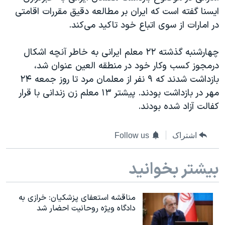
دنبال کنید
ایسنا گفته است که ایران بر مطالعه دقیق مقررات اقامتی
مستندها
فرهنگ و زندگی
در امارات از سوی اتباع خود تاکید می‌کند.
حقوق شهروندی
انتخابات ریاست جمهوری آمریکا ۲۰۲۴
اقتصادی
حمله جمهوری اسلامی به اسرائیل
چهارشنبه گذشته ۲۲ معلم ایرانی به خاطر آنچه اشکال
درمجوز کسب وکار خود در منطقه العین عنوان شد،
رمز مهسا
علم و فناوری
زبانهای مختلف
بازداشت شدند که ۹ نفر از معلمان مرد تا روز جمعه ۲۴
اسرائیل در جنگ
ورزش زنان در ایران
مهر در بازداشت بودند. پیشتر ۱۳ معلم زن زندانی با قرار
گالری عکس
اعتراضات زن، زندگی، آزادی
کفالت آزاد شده بودند.
آرشیو پخش زنده
مجموعه مستندهای دادخواهی
اشتراک
Follow us
تریبونال مردمی آبان ۹۸
دادگاه حمید نوری
بیشتر بخوانید
چهل سال گروگان‌گیری
قانون شفافیت دارائی کادر رهبری ایران
مناقشه استعفای پزشکیان: خرازی به
دادگاه ویژه روحانیت احضار شد
اعتراضات مردمی آبان ۹۸