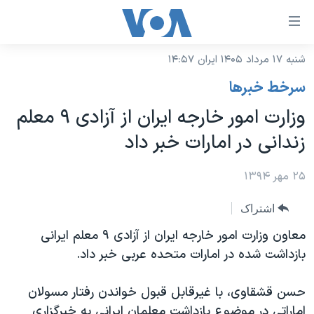
ینکهای
ابل
سترسی
شنبه ۱۷ مرداد ۱۴۰۵ ایران ۱۴:۵۷
خانه
هش
سرخط خبرها
نسخه سبک وب‌سایت
ه
وزارت امور خارجه ایران از آزادی ۹ معلم
حتوای
موضوع ها
زندانی در امارات خبر داد
صلی
برنامه های تلویزیونی
ایران
هش
جدول برنامه ها
۲۵ مهر ۱۳۹۴
ه
آمریکا
فحه
صفحه‌های ویژه
جهان
اشتراک
صلی
فرکانس‌های صدای آمریکا
ورزشی
جام جهانی ۲۰۲۶
معاون وزارت امور خارجه ایران از آزادی ۹ معلم ایرانی
هش
پخش رادیویی
بازداشت‌ شده در امارات متحده عربی خبر داد.
ه
گزیده‌ها
عملیات خشم حماسی
ستجو
۲۵۰سالگی آمریکا
ویژه برنامه‌ها
یادگیری زبان انگلیسی
حسن قشقاوی، با غیرقابل قبول خواندن رفتار مسولان
ویدیوها
بایگانی برنامه‌های تلویزیونی
اماراتی در موضوع بازداشت معلمان ایرانی به خبرگزاری