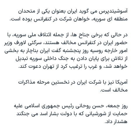
اسرائیل در جنگ
آسوشیتدپرس می گوید ایران بعنوان یکی از متحدان
نرگس محمدی برنده جایزه نوبل صلح
منطقه ای سوریه، خواهان شرکت در کنفرانس بوده است.
همایش محافظه‌کاران آمریکا «سی‌پک»
صفحه‌های ویژه
در حالی که برخی جناح ها، از جمله ائتلاف ملی سوریه، با
حضور ایران در کنفرانس مخالف هستند، سرگئی لاورف وزیر
سفر پرزیدنت ترامپ به چین
امور خارجه روسیه روز پنجشنبه گفت ایران بناچار به بخشی
از تلاش برای پایان دادن به جنگ داخلی سوریه تبدیل
خواهد شد، و غرب را ترغیب کرد از تهران دعوت کند.
آمریکا نیز با شرکت ایران در نخستین مرحله مذاکرات
مخالف است.
روز جمعه، حسن روحانی رئیس جمهوری اسلامی علیه
حمایت از شورشیانی که با دولت بشار اسد می جنگند
هشدار داد.