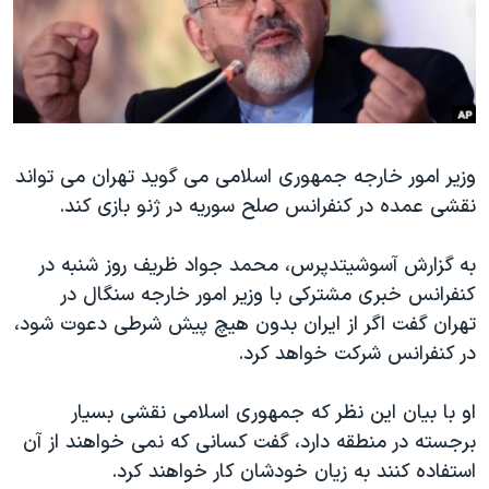
دنبال کنید
مستندها
فرهنگ و زندگی
حقوق شهروندی
انتخابات ریاست جمهوری آمریکا ۲۰۲۴
اقتصادی
حمله جمهوری اسلامی به اسرائیل
رمز مهسا
علم و فناوری
زبانهای مختلف
وزیر امور خارجه جمهوری اسلامی می گوید تهران می تواند
اسرائیل در جنگ
ورزش زنان در ایران
نقشی عمده در کنفرانس صلح سوریه در ژنو بازی کند.
گالری عکس
اعتراضات زن، زندگی، آزادی
آرشیو پخش زنده
مجموعه مستندهای دادخواهی
به گزارش آسوشیتدپرس، محمد جواد ظریف روز شنبه در
کنفرانس خبری مشترکی با وزیر امور خارجه سنگال در
تریبونال مردمی آبان ۹۸
تهران گفت اگر از ایران بدون هیچ پیش شرطی دعوت شود،
دادگاه حمید نوری
در کنفرانس شرکت خواهد کرد.
چهل سال گروگان‌گیری
او با بیان این نظر که جمهوری اسلامی نقشی بسیار
قانون شفافیت دارائی کادر رهبری ایران
برجسته در منطقه دارد، گفت کسانی که نمی خواهند از آن
اعتراضات مردمی آبان ۹۸
استفاده کنند به زیان خودشان کار خواهند کرد.