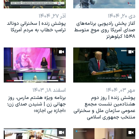
اسرائیل در جنگ
نرگس محمدی برنده جایزه نوبل صلح
دی ۲۰, ۱۴۰۴
آذر ۲۷, ۱۴۰۴
آغاز پخش رادیویی برنامه‌های
پوشش زنده | سخنرانی دونالد
همایش محافظه‌کاران آمریکا «سی‌پک»
صدای آمریکا روی موج متوسط
ترامپ خطاب به مردم آمریکا
صفحه‌های ویژه
۱۵۴۸ کیلوهرتز
سفر پرزیدنت ترامپ به چین
مهر ۰۳, ۱۴۰۴
اسفند ۱۸, ۱۴۰۳
پوشش زنده | روز دوم
برنامه ویژه هشتم مارس، روز
هشتادمین نشست مجمع
جهانی زن | شنیدن صدای زن؛
عمومی سازمان ملل و سخنرانی
«اجازه بی اجازه»
منتخب جمهوری اسلامی