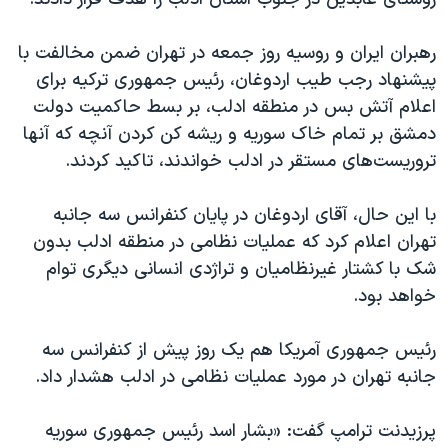
اسرائیل در جنگ
نرگس محمدی برنده جایزه نوبل صلح
رهبران ایران و روسیه روز جمعه در تهران ضمن مخالفت با
همایش محافظه‌کاران آمریکا «سی‌پک»
پیشنهاد رجب طیب اردوغان، رئیس جمهوری ترکیه برای
اعلام آتش بس در منطقه ادلب، بر بسط حاکمیت دولت
صفحه‌های ویژه
دمشق بر تمام خاک سوریه و ریشه کن کردن آنچه که آنها
سفر پرزیدنت ترامپ به چین
تروریست‌های مستقر در ادلب خواندند، تاکید کردند.
با این حال، آقای اردوغان در پایان کنفرانس سه جانبه
تهران اعلام کرد که عملیات نظامی در منطقه ادلب بدون
شک با کشتار غیرنظامیان و تراژدی انسانی دیگری توام
خواهد بود.
رئیس جمهوری آمریکا هم یک روز پیش از کنفرانس سه
جانبه تهران در مورد عملیات نظامی در ادلب هشدار داد.
پرزیدنت ترامپ گفت: «بشار اسد رئیس جمهوری سوریه