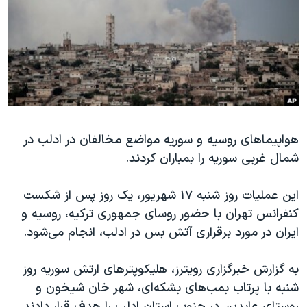
دنبال کنید
مستندها
فرهنگ و زندگی
حقوق شهروندی
انتخابات ریاست جمهوری آمریکا ۲۰۲۴
اقتصادی
حمله جمهوری اسلامی به اسرائیل
رمز مهسا
علم و فناوری
زبانهای مختلف
اسرائیل در جنگ
ورزش زنان در ایران
گالری عکس
اعتراضات زن، زندگی، آزادی
هواپیماهای روسیه و سوریه مواضع مخالفان در ادلب در
شمال غربی سوریه را بمباران کردند.
آرشیو پخش زنده
مجموعه مستندهای دادخواهی
تریبونال مردمی آبان ۹۸
این عملیات روز شنبه ۱۷ شهریور، یک روز پس از شکست
دادگاه حمید نوری
کنفرانس تهران با حضور روسای جمهوری ترکیه، روسیه و
ایران در مورد برقراری آتش بس در ادلب، انجام می‌شود.
چهل سال گروگان‌گیری
قانون شفافیت دارائی کادر رهبری ایران
به گزارش خبرگزاری رویترز، هلیکوپترهای ارتش سوریه روز
اعتراضات مردمی آبان ۹۸
شنبه با پرتاب بمب‌های بشکه‌ای، شهر خان شیخون و
روستای عابدین در جنوب استان ادلب را هدف قرار دادند.