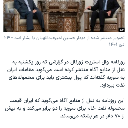
دنبال کنید
مستندها
فرهنگ و زندگی
حقوق شهروندی
انتخابات ریاست جمهوری آمریکا ۲۰۲۴
اقتصادی
حمله جمهوری اسلامی به اسرائیل
رمز مهسا
علم و فناوری
تصویر منتشر شده از دیدار حسین امیرعبداللهیان با بشار اسد - ۲۴
زبانهای مختلف
دی ۱۴۰۱
اسرائیل در جنگ
ورزش زنان در ایران
گالری عکس
اعتراضات زن، زندگی، آزادی
روزنامه وال استریت ژورنال در گزارشی که روز یکشنبه به
آرشیو پخش زنده
مجموعه مستندهای دادخواهی
نقل از منابع آگاه منتشر کرده است می‌گوید مقامات ایران
به سوریه گفته‌اند که پول بیشتری باید برای محموله‌های
تریبونال مردمی آبان ۹۸
نفت بپردازد.
دادگاه حمید نوری
چهل سال گروگان‌گیری
این روزنامه به نقل از منابع آگاه می‌گوید که ایران قیمت
محموله نفت خام برای سوریه را دو برابر می‌کند و به بیش
قانون شفافیت دارائی کادر رهبری ایران
از ۷۰ دلار در هر بشکه می‌رساند.
اعتراضات مردمی آبان ۹۸