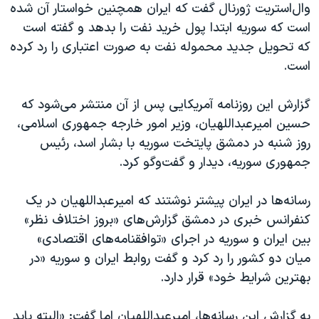
اسرائیل در جنگ
وال‌استریت ژورنال گفت که ایران همچنین خواستار آن شده
است که سوریه ابتدا پول خرید نفت را بدهد و گفته است
نرگس محمدی برنده جایزه نوبل صلح
که تحویل جدید محموله نفت به صورت اعتباری را رد کرده
همایش محافظه‌کاران آمریکا «سی‌پک»
است.
صفحه‌های ویژه
گزارش این روزنامه آمریکایی پس از آن منتشر می‌شود که
سفر پرزیدنت ترامپ به چین
حسین امیرعبداللهیان، وزیر امور خارجه جمهوری اسلامی،
روز شنبه در دمشق پایتخت سوریه با بشار اسد، رئیس
جمهوری سوریه، دیدار و گفت‌و‌گو کرد.
رسانه‌ها در ایران پیشتر نوشتند که امیرعبداللهیان در یک
کنفرانس خبری در دمشق گزارش‌های «بروز اختلاف نظر»
بین ایران و سوریه در اجرای «توافقنامه‌های اقتصادی»
میان دو کشور را رد کرد و گفت روابط ایران و سوریه «در
بهترین شرایط خود» قرار دارد.
به گزارش این رسانه‌ها، امیرعبداللهیان اما گفت: «البته باید