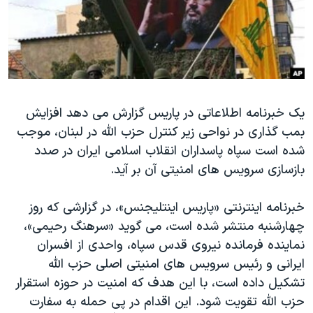
دنبال کنید
مستندها
فرهنگ و زندگی
حقوق شهروندی
انتخابات ریاست جمهوری آمریکا ۲۰۲۴
اقتصادی
حمله جمهوری اسلامی به اسرائیل
رمز مهسا
علم و فناوری
زبانهای مختلف
یک خبرنامه اطلاعاتی در پاریس گزارش می دهد افزایش
اسرائیل در جنگ
ورزش زنان در ایران
بمب گذاری در نواحی زیر کنترل حزب الله در لبنان، موجب
گالری عکس
اعتراضات زن، زندگی، آزادی
شده است سپاه پاسداران انقلاب اسلامی ایران در صدد
آرشیو پخش زنده
مجموعه مستندهای دادخواهی
بازسازی سرویس های امنیتی آن بر آید.
تریبونال مردمی آبان ۹۸
خبرنامه اینترنتی «پاریس اینتلیجنس»، در گزارشی که روز
دادگاه حمید نوری
چهارشنبه منتشر شده است، می گوید «سرهنگ رحیمی»،
چهل سال گروگان‌گیری
نماینده فرمانده نیروی قدس سپاه، واحدی از افسران
ایرانی و رئیس سرویس های امنیتی اصلی حزب الله
قانون شفافیت دارائی کادر رهبری ایران
تشکیل داده است، با این هدف که امنیت در حوزه استقرار
اعتراضات مردمی آبان ۹۸
حزب الله تقویت شود. این اقدام در پی حمله به سفارت