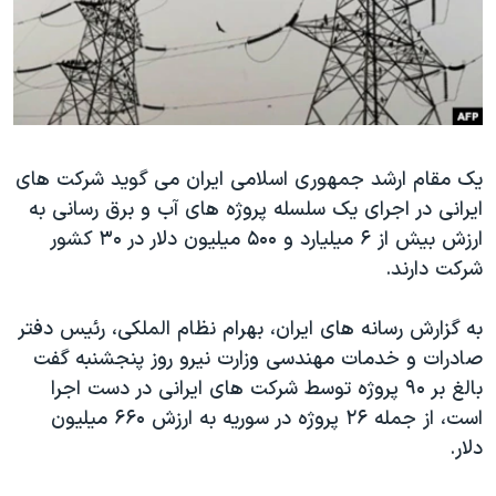
دنبال کنید
مستندها
فرهنگ و زندگی
حقوق شهروندی
انتخابات ریاست جمهوری آمریکا ۲۰۲۴
اقتصادی
حمله جمهوری اسلامی به اسرائیل
رمز مهسا
علم و فناوری
زبانهای مختلف
یک مقام ارشد جمهوری اسلامی ایران می گوید شرکت های
اسرائیل در جنگ
ورزش زنان در ایران
ایرانی در اجرای یک سلسله پروژه های آب و برق رسانی به
گالری عکس
اعتراضات زن، زندگی، آزادی
ارزش بیش از ۶ میلیارد و ۵۰۰ میلیون دلار در ۳۰ کشور
آرشیو پخش زنده
مجموعه مستندهای دادخواهی
شرکت دارند.
تریبونال مردمی آبان ۹۸
به گزارش رسانه های ایران، بهرام نظام الملکی، رئیس دفتر
دادگاه حمید نوری
صادرات و خدمات مهندسی وزارت نیرو روز پنجشنبه گفت
چهل سال گروگان‌گیری
بالغ بر ۹۰ پروژه توسط شرکت های ایرانی در دست اجرا
است، از جمله ۲۶ پروژه در سوریه به ارزش ۶۶۰ میلیون
قانون شفافیت دارائی کادر رهبری ایران
دلار.
اعتراضات مردمی آبان ۹۸