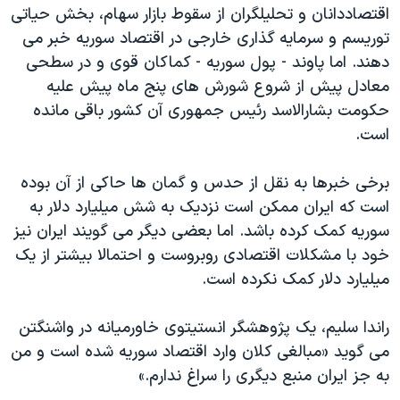
اسرائیل در جنگ
اقتصاددانان و تحليلگران از سقوط بازار سهام، بخش حياتی
توريسم و سرمايه گذاری خارجی در اقتصاد سوريه خبر می
نرگس محمدی برنده جایزه نوبل صلح
دهند. اما پاوند - پول سوريه - کماکان قوی و در سطحی
همایش محافظه‌کاران آمریکا «سی‌پک»
معادل پيش از شروع شورش های پنج ماه پيش عليه
صفحه‌های ویژه
حکومت بشارالاسد رئيس جمهوری آن کشور باقی مانده
است.
سفر پرزیدنت ترامپ به چین
برخی خبرها به نقل از حدس و گمان ها حاکی از آن بوده
است که ايران ممکن است نزدیک به شش ميليارد دلار به
سوريه کمک کرده باشد. اما بعضی ديگر می گويند ايران نيز
خود با مشکلات اقتصادی روبروست و احتمالا بيشتر از يک
ميليارد دلار کمک نکرده است.
راندا سليم، يک پژوهشگر انستيتوی خاورميانه در واشنگتن
می گويد «مبالغی کلان وارد اقتصاد سوريه شده است و من
به جز ايران منبع ديگری را سراغ ندارم.»