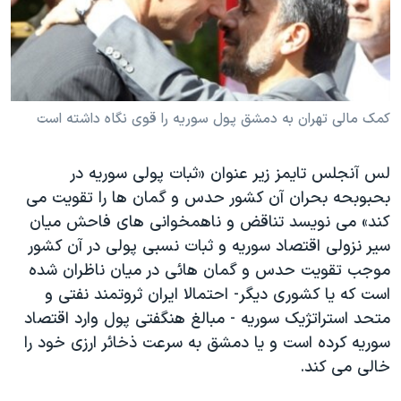
دنبال کنید
مستندها
فرهنگ و زندگی
حقوق شهروندی
انتخابات ریاست جمهوری آمریکا ۲۰۲۴
اقتصادی
حمله جمهوری اسلامی به اسرائیل
رمز مهسا
علم و فناوری
کمک مالی تهران به دمشق پول سوريه را قوی نگاه داشته است
زبانهای مختلف
اسرائیل در جنگ
ورزش زنان در ایران
لس آنجلس تايمز زير عنوان «ثبات پولی سوريه در
گالری عکس
اعتراضات زن، زندگی، آزادی
بحبوبحه بحران آن کشور حدس و گمان ها را تقويت می
آرشیو پخش زنده
مجموعه مستندهای دادخواهی
کند» می نويسد تناقض و ناهمخوانی های فاحش میان
سير نزولی اقتصاد سوريه و ثبات نسبی پولی در آن کشور
تریبونال مردمی آبان ۹۸
موجب تقويت حدس و گمان هائی در ميان ناظران شده
دادگاه حمید نوری
است که يا کشوری ديگر- احتمالا ايران ثروتمند نفتی و
چهل سال گروگان‌گیری
متحد استراتژيک سوريه - مبالغ هنگفتی پول وارد اقتصاد
سوريه کرده است و يا دمشق به سرعت ذخائر ارزی خود را
قانون شفافیت دارائی کادر رهبری ایران
خالی می کند.
اعتراضات مردمی آبان ۹۸