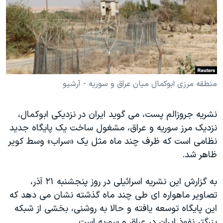
دنبال کنید
مستندها
فرهنگ و زندگی
حقوق شهروندی
انتخابات ریاست جمهوری آمریکا ۲۰۲۴
اقتصادی
حمله جمهوری اسلامی به اسرائیل
رمز مهسا
علم و فناوری
زبانهای مختلف
اسرائیل در جنگ
ورزش زنان در ایران
منطقه مرزی ابوکمال میان عراق و سوریه - آرشیو
گالری عکس
اعتراضات زن، زندگی، آزادی
نشریه جروزالم پست، می گوید ایران در نزدیکی ابوکمال،
آرشیو پخش زنده
مجموعه مستندهای دادخواهی
نزدیک مرز سوریه و عراق، مشغول ساخت یک پایگاه جدید
تریبونال مردمی آبان ۹۸
نظامی است که ظرف چند ماه مثل یک «سراب» وسط کویر
ظاهر شد.
دادگاه حمید نوری
چهل سال گروگان‌گیری
به گزارش این نشریه اسرائیلی در روز پنجشنبه ۲۱ آذر،
قانون شفافیت دارائی کادر رهبری ایران
تصاویر ماهواره ای طی چند ماه گذشته نشان می دهد که
این پایگاه توسعه یافته و حالا به روشنی، بخشی از شبکه
اعتراضات مردمی آبان ۹۸
بزرگتر نفوذ ایران در عراق و سوریه است.