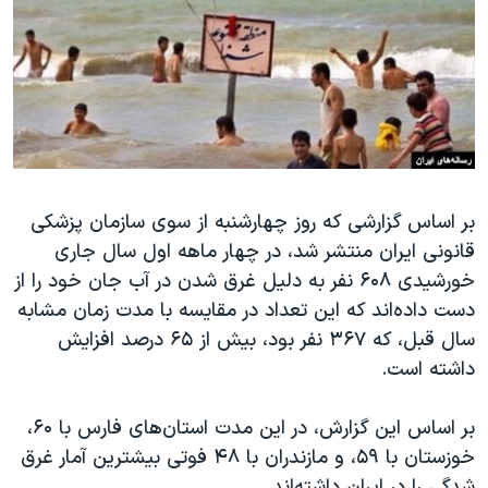
دنبال کنید
مستندها
فرهنگ و زندگی
حقوق شهروندی
انتخابات ریاست جمهوری آمریکا ۲۰۲۴
اقتصادی
حمله جمهوری اسلامی به اسرائیل
رمز مهسا
علم و فناوری
زبانهای مختلف
اسرائیل در جنگ
ورزش زنان در ایران
گالری عکس
اعتراضات زن، زندگی، آزادی
بر اساس گزارشی که روز چهارشنبه از سوی سازمان پزشکی
قانونی ایران منتشر شد، در چهار ماهه اول سال جاری
آرشیو پخش زنده
مجموعه مستندهای دادخواهی
خورشیدی ۶۰۸ نفر به دلیل غرق شدن در آب جان خود را از
تریبونال مردمی آبان ۹۸
دست داده‌اند که این تعداد در مقایسه با مدت زمان مشابه
دادگاه حمید نوری
سال قبل، که ۳۶۷ نفر بود، بیش از ۶۵ درصد افزایش
داشته است.
چهل سال گروگان‌گیری
قانون شفافیت دارائی کادر رهبری ایران
بر اساس این گزارش، در این مدت استان‌های فارس با ۶۰،
اعتراضات مردمی آبان ۹۸
خوزستان با ۵۹، و مازندران با ۴۸ فوتی بیشترین آمار غرق
شدگی را در ایران داشته‌اند.