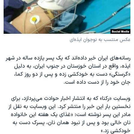
دنبال کنید
مستندها
فرهنگ و زندگی
حقوق شهروندی
انتخابات ریاست جمهوری آمریکا ۲۰۲۴
اقتصادی
حمله جمهوری اسلامی به اسرائیل
رمز مهسا
علم و فناوری
عکس منتسب به نوجوان ایذه‌ای
زبانهای مختلف
اسرائیل در جنگ
ورزش زنان در ایران
رسانه‌های ایران خبر داده‌اند که یک پسر یازده ساله در شهر
گالری عکس
اعتراضات زن، زندگی، آزادی
ایذه، واقع در استان خوزستان در جنوب ایران، به دلیل
آرشیو پخش زنده
مجموعه مستندهای دادخواهی
«گرسنگی» دست به خودکشی زده و پس از دو روز کما،
جان خود را از دست داده است.
تریبونال مردمی آبان ۹۸
دادگاه حمید نوری
وبسایت «رکنا» که به انتشار اخبار حوادث می‌پردازد، برای
چهل سال گروگان‌گیری
نخستین بار این خبر را منتشر کرد. این وبسایت به نقل از
مادر این پسر نوشته است: «غذای یک هفته این خانواده
قانون شفافیت دارائی کادر رهبری ایران
نان خالی بود و پس از نبود همان نان، پسرک دست به
اعتراضات مردمی آبان ۹۸
خودکشی زد.»