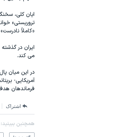
ایان کلی، سخنگو
تروریستی» خواند
«کاملاً نادرست» 
ایران در گذشته ن
می کند.
در این میان پال
آمریکایی- بریتا
فرماندهان هدف ق
اشتراک
همچنبن ببینید: