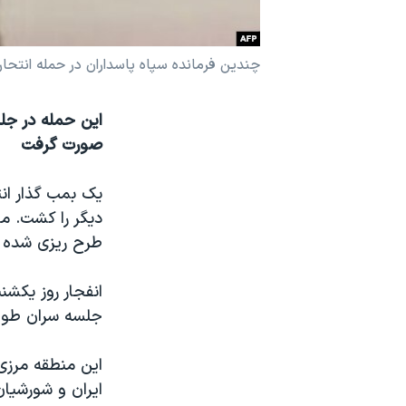
نرگس محمدی برنده جایزه نوبل صلح
همایش محافظه‌کاران آمریکا «سی‌پک»
چندین فرمانده سپاه پاسداران در حمله انتح
صفحه‌های ویژه
این حمله در جل
سفر پرزیدنت ترامپ به چین
صورت گرفت
دیگر را کشت. م
طرح ریزی شده ب
انفجار روز یکش
جلسه سران طوای
این منطقه مرزی
ایران و شورشیا