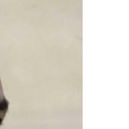
مستندها
فرهنگ و زندگی
حقوق شهروندی
انتخابات ریاست جمهوری آمریکا ۲۰۲۴
اقتصادی
حمله جمهوری اسلامی به اسرائیل
رمز مهسا
علم و فناوری
اسرائیل در جنگ
ورزش زنان در ایران
گالری عکس
اعتراضات زن، زندگی، آزادی
آرشیو پخش زنده
مجموعه مستندهای دادخواهی
تریبونال مردمی آبان ۹۸
دادگاه حمید نوری
چهل سال گروگان‌گیری
قانون شفافیت دارائی کادر رهبری ایران
اعتراضات مردمی آبان ۹۸
اسرائیل در جنگ