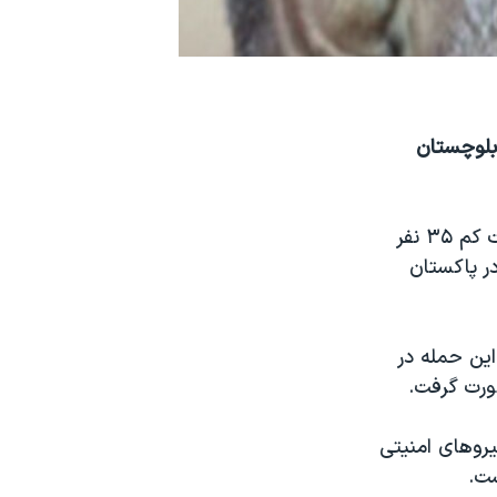
بلوچستان
یک بمب گذار انتحاری در ایران شش تن از فرماندهان ارشد سپاه پاسداران دست کم ۳۵ نفر
ر پاکستان
ین حمله در
ورت گرفت.
روهای امنیتی
ست.