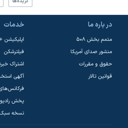
گزيده‌ها
در باره ما
خدمات
متمم بخش ۵۰۸
اپلیکیشن +VOA
منشور صدای آمریکا
فیلترشکن
حقوق و مقررات
اشتراک خبرن
قوانین تالار
آگهی استخد
فرکانس‌های 
پخش رادیو
یادگیری زبان انگلیسی
نسخه سبک 
دنبال کنید