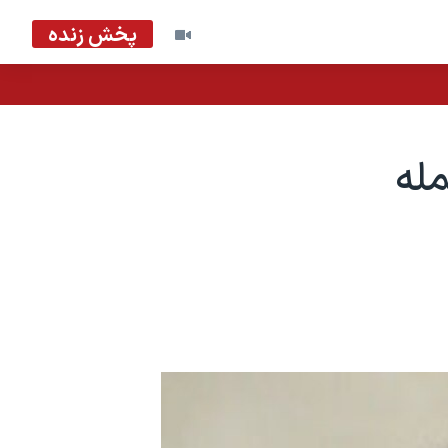
پخش زنده
مله