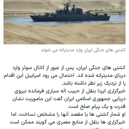
دنبال کنید
مستندها
فرهنگ و زندگی
حقوق شهروندی
انتخابات ریاست جمهوری آمریکا ۲۰۲۴
اقتصادی
حمله جمهوری اسلامی به اسرائیل
رمز مهسا
علم و فناوری
زبانهای مختلف
اسرائیل در جنگ
ورزش زنان در ایران
کشتی های جنگی ایران وارد مدیترانه می شوند
گالری عکس
اعتراضات زن، زندگی، آزادی
کشتی های جنگی ایران، پس از عبور از کانال سوئز وارد
آرشیو پخش زنده
مجموعه مستندهای دادخواهی
دریای مدیترانه شده اند. احتمال می رود اسراییل این اقدام
تریبونال مردمی آبان ۹۸
را از نزدیک زیر نظر داشته باشد.
دادگاه حمید نوری
خبرگزاری ایرنا بنقل از حبیب اله سیاری فرمانده نیروی
دریایی جمهوری اسلامی ایران گفت این ماموریت نشان
چهل سال گروگان‌گیری
قدرت و یک پیام صلح است.
قانون شفافیت دارائی کادر رهبری ایران
او شمار کشتی ها یا مقصد آنها را مشخص نساخت، اما
اعتراضات مردمی آبان ۹۸
خبرگزاری ها بنقل از منابع مصری می گویند ممکن است