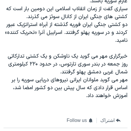
عازم سوریه باشند.
اسرائیل در جنگ
سیاری گفت از زمان انقلاب اسلامی این دومین بار است که
نرگس محمدی برنده جایزه نوبل صلح
کشتی های جنگی ایران از کانال سوئز می گذرند.
همایش محافظه‌کاران آمریکا «سی‌پک»
دو کشتی جنگی ایران فوریه گذشته از آبراه استراتژیک عبور
کردند و در سوریه پهلو گرفتند. اسراییل آنرا «تحریک کننده»
صفحه‌های ویژه
نامید.
سفر پرزیدنت ترامپ به چین
خبرگزاری مهر می گوید یک ناوشکن و یک کشتی تدارکاتی
روز جمعه در بندر سوری تارتوس، در حدود ۲۲۰ کیلومتری
شمال غربی دمشق پهلو گرفتند.
مهر می گوید ملوانان ایرانی نیروهای دریایی سوریه را بر
اساس قرار دادی که سال پیش بین دو کشور امضا شد،
آموزش خواهند داد.
اشتراک
Follow us