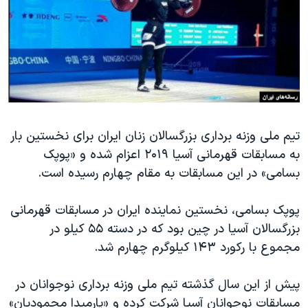
دنبال کنید
مستندها
فرهنگ و زندگی
حقوق شهروندی
انتخابات ریاست جمهوری آمریکا ۲۰۲۴
اقتصادی
حمله جمهوری اسلامی به اسرائیل
رمز مهسا
علم و فناوری
زبانهای مختلف
اسرائیل در جنگ
ورزش زنان در ایران
تیم ملی وزنه برداری بزرگسالان زنان ایران برای نخستین بار
گالری عکس
اعتراضات زن، زندگی، آزادی
به مسابقات قهرمانی آسیا ۲۰۱۹ اعزام شده و «پوپک
آرشیو پخش زنده
مجموعه مستندهای دادخواهی
بسامی» در این مسابقات به مقام چهارم رسیده است.
تریبونال مردمی آبان ۹۸
پوپک بسامی، نخستین نماینده ایران در مسابقات قهرمانی
دادگاه حمید نوری
بزرگسالان آسیا در چین بود که در دسته ۵۵ کیلو در
چهل سال گروگان‌گیری
مجموع با رکورد ۱۴۳ کیلوگرم چهارم شد.
قانون شفافیت دارائی کادر رهبری ایران
پیش از این سال گذشته تیم ملی وزنه برداری نوجوانان در
اعتراضات مردمی آبان ۹۸
مسابقات نوجوانان آسیا شرکت کرده و «پارمیدا محمودیان»