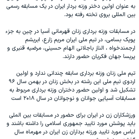
اسرائیل در جنگ
به عنوان اولین دختر وزنه بردار ایران در یک مسابقه رسمی
نرگس محمدی برنده جایزه نوبل صلح
بین المللی بروی تخته رفته بود.
همایش محافظه‌کاران آمریکا «سی‌پک»
در مسابقات وزنه برداری زنان قهرمانی آسیا در چین به جزء
صفحه‌های ویژه
پوپک بسامی،‌ در تیم ملی ایران مریم زارع، ابریشم
سفر پرزیدنت ترامپ به چین
ارجمندخواه ، الناز باجلانی الهام حسینی، مرضیه قنبری و
پریسا جهان فکریان حضور دارند.
تیم ملی زنان وزنه برداری سابقه چندانی ندارد و اولین
اردوی تیم ملی این رشته در بخش زنان در بهمن سال ۹۶
تشکیل شد و اولین حضور دختران وزنه برداری مربوط به
مسابقات آسیایی جوانان و نوجوانان در سال ۲۰۱۸ است
ورزشکاران زن در ایران برای حضور در مسابقات بین الملی
باید پوشش مورد تایید جمهوری اسلامی را داشته باشند و
لباس مورد تایید ورزنه برداران زن ایران در مهرماه سال