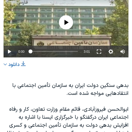
دنبال کنید
مستندها
فرهنگ و زندگی
حقوق شهروندی
انتخابات ریاست جمهوری آمریکا ۲۰۲۴
No media source currently available
اقتصادی
حمله جمهوری اسلامی به اسرائیل
رمز مهسا
علم و فناوری
زبانهای مختلف
اسرائیل در جنگ
ورزش زنان در ایران
0:00
3:01
گالری عکس
اعتراضات زن، زندگی، آزادی
دانلود
آرشیو پخش زنده
مجموعه مستندهای دادخواهی
تریبونال مردمی آبان ۹۸
بدهی سنگین دولت ایران به سازمان تأمین اجتماعی با
دادگاه حمید نوری
انتقادهایی مواجه شده است.
چهل سال گروگان‌گیری
ابوالحسن فیروزآبادی، قائم مقام وزارت تعاون، کار و رفاه
قانون شفافیت دارائی کادر رهبری ایران
اجتماعی ایران درگفتگو با خبرگزاری ایسنا با اشاره به
اعتراضات مردمی آبان ۹۸
افزایش بدهی دولت به سازمان تأمین اجتماعی و کسری