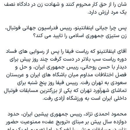
اسرائیل در جنگ
شان را از حق کار محروم کنند و شهادت زن در دادگاه نصف
یک مرد ارزش دارد.
نرگس محمدی برنده جایزه نوبل صلح
همایش محافظه‌کاران آمریکا «سی‌پک»
پس چرا جیانی اینفانتینو، رییس فدراسیون جهانی فوتبال،
صفحه‌های ویژه
زن ستیزی جمهوری اسلامی را تایید می کند؟
سفر پرزیدنت ترامپ به چین
آقای اینفانتینو که ریاست فیفا را پس از رسوایی های فساد
دوره ریاست سپ بلاتر در دست گرفت چند روز پیش برای
دیدار با حسن روحانی، رییس جمهوری ایران، و حل و
فصل اختلافات مداوم میان باشگاه های ایران و عربستان
سعودی به تهران رفت. رییس فیفا روز پنج شنبه برای
تماشای شهرآورد تهران که یکی از بزرگترین مسابقات فوتبال
داخلی ایران است به ورزشگاه آزادی رفت.
محمود احمدی نژاد، رییس جمهوری پیشین ایران، حدود
دوازده سال پیش بر مبنای «ترویج عفت» ممنوعیت حضور
زنان در مسابقات ورزشی را لغو کرد، اما تصمیم او یک ماه