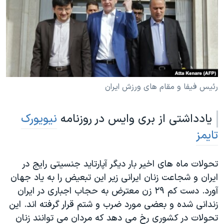
دنبال کنید
مستندها
فرهنگ و زندگی
حقوق شهروندی
انتخابات ریاست جمهوری آمریکا ۲۰۲۴
اقتصادی
حمله جمهوری اسلامی به اسرائیل
رمز مهسا
علم و فناوری
زبانهای مختلف
اسرائیل در جنگ
ورزش زنان در ایران
رئیس فیفا و مقام های ورزش ایران
گالری عکس
اعتراضات زن، زندگی، آزادی
یادداشتی از بری وایس در روزنامه
نیویورک
آرشیو پخش زنده
مجموعه مستندهای دادخواهی
تایمز
تریبونال مردمی آبان ۹۸
دادگاه حمید نوری
تحولات ماه های اخیر بار دیگر آپارتاید جنسیتی رایج در
چهل سال گروگان‌گیری
ایران و شجاعت زنان ایرانی زیر این تبعیض را به یاد جهان
آورد. دست کم ۲۹ زن معترض به حجاب اجباری در ایران
قانون شفافیت دارائی کادر رهبری ایران
زندانی شده و بعضی مورد ضرب و شتم قرار گرفته اند. این
اعتراضات مردمی آبان ۹۸
تحولات در کشوری رخ می دهد که مردان می توانند زنان