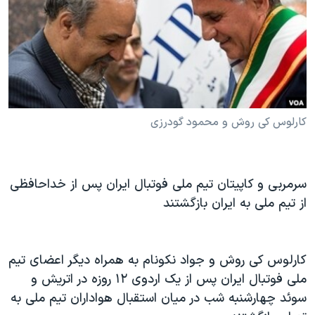
دنبال کنید
مستندها
فرهنگ و زندگی
حقوق شهروندی
انتخابات ریاست جمهوری آمریکا ۲۰۲۴
اقتصادی
حمله جمهوری اسلامی به اسرائیل
رمز مهسا
علم و فناوری
زبانهای مختلف
اسرائیل در جنگ
ورزش زنان در ایران
کارلوس کی روش و محمود گودرزی
گالری عکس
اعتراضات زن، زندگی، آزادی
آرشیو پخش زنده
مجموعه مستندهای دادخواهی
سرمربی و کاپیتان تیم ملی فوتبال ایران پس از خداحافظی
تریبونال مردمی آبان ۹۸
از تیم ملی به ایران بازگشتند
دادگاه حمید نوری
چهل سال گروگان‌گیری
کارلوس کی روش و جواد نکونام به همراه دیگر اعضای تیم
قانون شفافیت دارائی کادر رهبری ایران
ملی فوتبال ایران پس از یک اردوی ۱۲ روزه در اتریش و
اعتراضات مردمی آبان ۹۸
سوئد چهارشنبه شب در میان استقبال هواداران تیم ملی به