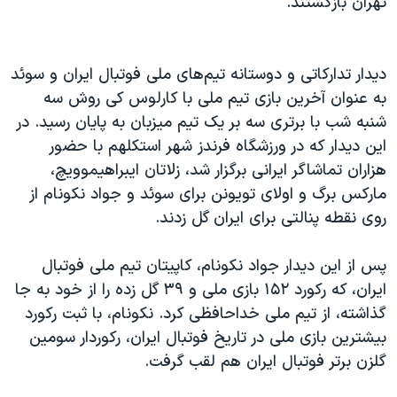
تهران بازگشتند.
اسرائیل در جنگ
نرگس محمدی برنده جایزه نوبل صلح
همایش محافظه‌کاران آمریکا «سی‌پک»
دیدار تدارکاتی و دوستانه تیم‌های ملی فوتبال ایران و سوئد
به عنوان آخرین بازی تیم ملی با کارلوس کی روش سه
صفحه‌های ویژه
شنبه شب با برتری سه بر یک تیم میزبان به پایان رسید. در
سفر پرزیدنت ترامپ به چین
این دیدار که در ورزشگاه فرندز شهر استکلهم با حضور
هزاران تماشاگر ایرانی برگزار شد، زلاتان ایبراهیموویچ،
مارکس برگ و اولای تویونن برای سوئد و جواد نکونام از
روی نقطه پنالتی برای ایران گل زدند.
پس از این دیدار جواد نکونام، کاپیتان تیم ملی فوتبال
ایران، که رکورد ۱۵۲ بازی ملی و ۳۹ گل زده را از خود به جا
گذاشته، از تیم ملی خداحافظی کرد. نکونام، با ثبت رکورد
بیشترین بازی ملی در تاریخ فوتبال ایران، رکوردار سومین
گلزن برتر فوتبال ایران هم لقب گرفت.