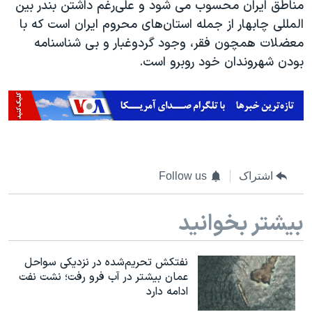
اسرائیل در جنگ
مناطق ایران محسوب می شود و علی‌رغم داشتن بندر بین
المللی چابهار از جمله استان‌های محروم ایران است که با
نرگس محمدی برنده جایزه نوبل صلح
معضلات همچون فقر، وجود گردوغبار و بی شناسنامه
همایش محافظه‌کاران آمریکا «سی‌پک»
بودن شهروندان خود روبرو است.
صفحه‌های ویژه
سفر پرزیدنت ترامپ به چین
اشتراک
Follow us
بیشتر بخوانید
نفتکش تحریم‌شده در نزدیکی سواحل
عمان بیشتر در آب فرو رفت؛ نشت نفت
ادامه دارد