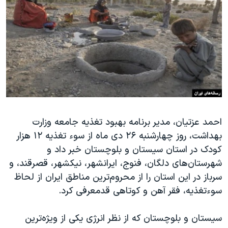
دنبال کنید
مستندها
فرهنگ و زندگی
حقوق شهروندی
انتخابات ریاست جمهوری آمریکا ۲۰۲۴
اقتصادی
حمله جمهوری اسلامی به اسرائیل
رمز مهسا
علم و فناوری
زبانهای مختلف
اسرائیل در جنگ
ورزش زنان در ایران
گالری عکس
اعتراضات زن، زندگی، آزادی
آرشیو پخش زنده
مجموعه مستندهای دادخواهی
احمد عزتیان، مدیر برنامه بهبود تغذیه جامعه وزارت
بهداشت، روز چهارشنبه ۲۶ دی ماه از سوء تغذیه ۱۲ هزار
تریبونال مردمی آبان ۹۸
کودک در استان سیستان و بلوچستان خبر داد و
دادگاه حمید نوری
شهرستان‌های دلگان، فنوج، ایرانشهر، نیکشهر، قصرقند، و
چهل سال گروگان‌گیری
سرباز در این استان را از محروم‌ترین مناطق ایران از لحاظ
سوءتغذیه، فقر آهن و کوتاهی قدمعرفی کرد.
قانون شفافیت دارائی کادر رهبری ایران
اعتراضات مردمی آبان ۹۸
سیستان و بلوچستان که از نظر انرژی یکی از ویژه‌ترین