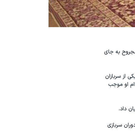
 مجروح به جای
 اعلام کرد که جمعه شب، ۲۶ شهریور، یکی از سربازان
دام او موجب
ن داد.
وران سربازی