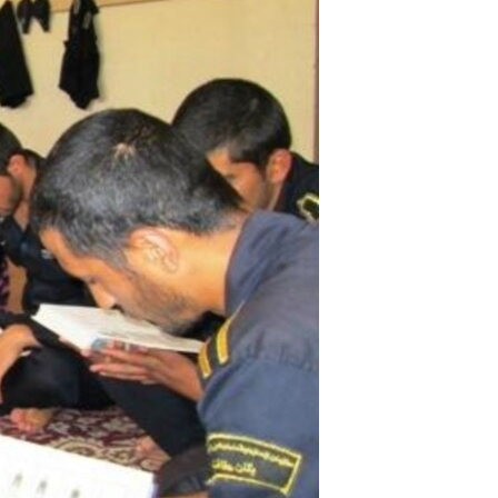
مستندها
فرهنگ و زندگی
حقوق شهروندی
انتخابات ریاست جمهوری آمریکا ۲۰۲۴
اقتصادی
حمله جمهوری اسلامی به اسرائیل
رمز مهسا
علم و فناوری
اسرائیل در جنگ
ورزش زنان در ایران
گالری عکس
اعتراضات زن، زندگی، آزادی
آرشیو پخش زنده
مجموعه مستندهای دادخواهی
تریبونال مردمی آبان ۹۸
دادگاه حمید نوری
چهل سال گروگان‌گیری
قانون شفافیت دارائی کادر رهبری ایران
اعتراضات مردمی آبان ۹۸
اسرائیل در جنگ