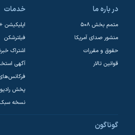
در باره ما
خدمات
متمم بخش ۵۰۸
اپلیکیشن +VOA
منشور صدای آمریکا
فیلترشکن
حقوق و مقررات
اشتراک خبرن
قوانین تالار
آگهی استخد
فرکانس‌های 
پخش رادیو
یادگیری زبان انگلیسی
نسخه سبک 
دنبال کنید
گوناگون