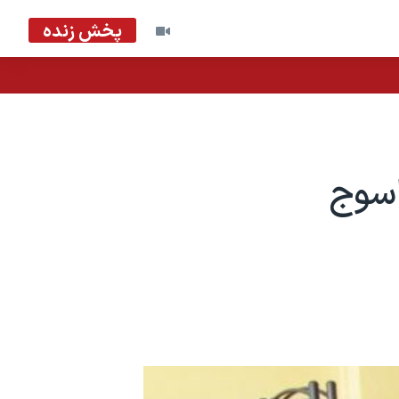
پخش زنده
اسوج