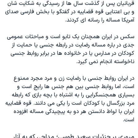
اسرائیل در جنگ
قربانیان پس از گذشت سال ها از رسیدگی به شکایت شان
و بی اعتنایی قوه قضاییه در گفتگو با بخش فارسی صدای
نرگس محمدی برنده جایزه نوبل صلح
آمریکا مساله را رسانه ای کردند.
همایش محافظه‌کاران آمریکا «سی‌پک»
صفحه‌های ویژه
سکس در ایران همچنان یک تابو است و مباحثات عمومی
جدی در باره مساله رضایت در رابطه جنسی یا حمایت از
سفر پرزیدنت ترامپ به چین
کودکان در مدارس یا در خانواده ها در برابر روابط جنسی
ناخواسته انجام نمی گیرد.
در ایران روابط جنسی با رضایت زن و مرد مجرد ممنوع
است، اما روابط جنسی بین هم جنس ها رایج است و
بسیاری همجنسگرایی را به اشتباه با بچه بازی که رابطه
مرد بزرگسال با کودکان است را یکی می دانند. قوه قضاییه
ایران با لواط دانستن هر دو به پیچیدگی مساله افزوده
است.
مروری بر جزئیات سعید طوسی؛ مداحی که به آزار