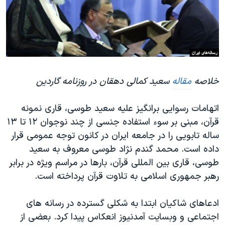
دنبال کنید
مستندها
فرهنگ و زندگی
حقوق شهروندی
انتخابات ریاست جمهوری آمریکا ۲۰۲۴
اقتصادی
حمله جمهوری اسلامی به اسرائیل
رمز مهسا
علم و فناوری
زبانهای مختلف
خلاصه
مقاله
سعید کمالی دهقان در روزنامه گاردین
اسرائیل در جنگ
ورزش زنان در ایران
گالری عکس
اعتراضات زن، زندگی، آزادی
اتهامات رسوایی برانگیز علیه سعید طوسی، قاری نمونه
آرشیو پخش زنده
مجموعه مستندهای دادخواهی
قرآن، مبنی بر سوء استفاده جنسی از چند نوجوان ۱۲ تا ۱۳
ساله تابویی را در جامعه ایران در کانون توجه عمومی قرار
تریبونال مردمی آبان ۹۸
داده است. محمد گندم نژاد طوسی معروف به سعید
دادگاه حمید نوری
طوسی، قاری بین المللی قرآن، بارها در مراسم ویژه در برابر
چهل سال گروگان‌گیری
رهبر جمهوری اسلامی به تلاوت قرآن پرداخته است.
قانون شفافیت دارائی کادر رهبری ایران
ادعاهای شاکیان ابتدا به شکلی گسترده در رسانه های
اعتراضات مردمی آبان ۹۸
اجتماعی و وبسایت آمدنیوز انعکاس پیدا کرد. بعضی از