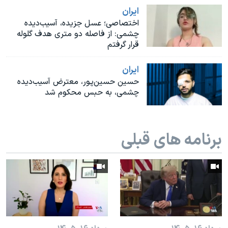
اسرائیل در جنگ
ايران
نرگس محمدی برنده جایزه نوبل صلح
اختصاصی؛ عسل جزیده، آسیب‌دیده
چشمی: از فاصله دو متری هدف گلوله
همایش محافظه‌کاران آمریکا «سی‌پک»
قرار گرفتم
صفحه‌های ویژه
ايران
سفر پرزیدنت ترامپ به چین
حسین حسین‌پور، معترض آسیب‌دیده
چشمی، به حبس محکوم شد
برنامه های قبلی