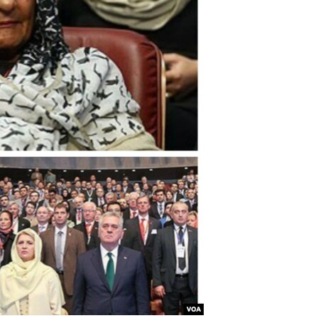
مستندها
فرهنگ و زندگی
حقوق شهروندی
انتخابات ریاست جمهوری آمریکا ۲۰۲۴
اقتصادی
حمله جمهوری اسلامی به اسرائیل
رمز مهسا
علم و فناوری
اسرائیل در جنگ
ورزش زنان در ایران
گالری عکس
اعتراضات زن، زندگی، آزادی
آرشیو پخش زنده
مجموعه مستندهای دادخواهی
تریبونال مردمی آبان ۹۸
دادگاه حمید نوری
چهل سال گروگان‌گیری
قانون شفافیت دارائی کادر رهبری ایران
اعتراضات مردمی آبان ۹۸
اسرائیل در جنگ