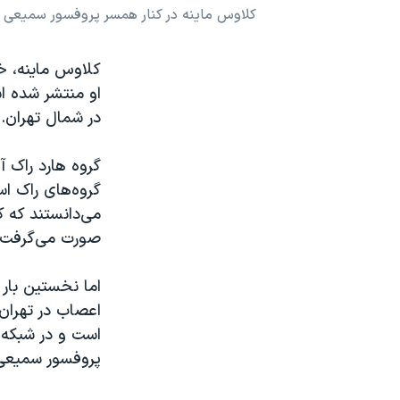
کلاوس ماینه در کنار همسر پروفسور سمیعی
نرگس محمدی برنده جایزه نوبل صلح
همایش محافظه‌کاران آمریکا «سی‌پک»
صفحه‌های ویژه
او منتشر شده ا
در شمال تهران. ا
سفر پرزیدنت ترامپ به چین
گروه هارد راک آ
گروه‌های راک است
می‌دانستند که ک
صورت می‌گرفت.
اما نخستین بار
اعصاب در تهران
است و در شبکه‌
پروفسور سمیعی، 