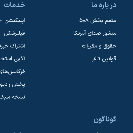
در باره ما
خدمات
متمم بخش ۵۰۸
اپلیکیشن +VOA
منشور صدای آمریکا
فیلترشکن
حقوق و مقررات
اشتراک خبرن
قوانین تالار
آگهی استخد
فرکانس‌های 
پخش رادیو
یادگیری زبان انگلیسی
نسخه سبک 
دنبال کنید
گوناگون