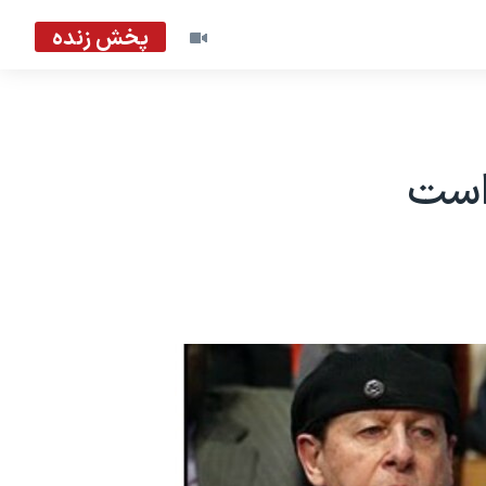
پخش زنده
 است