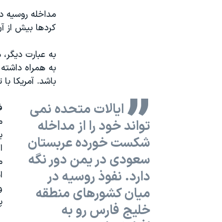
مداخله روسیه در 
کردها بیش از آ
به عبارت دیگر،
به همراه داشته 
باشد. آمریکا با
ایالات متحده نمی
ف
م
تواند خود را از مداخله
ب
شکست خورده عربستان
ا
سعودی در یمن دور نگه
م
دارد. نفوذ روسیه در
ا
و
میان کشورهای منطقه
پ
خلیج فارس رو به