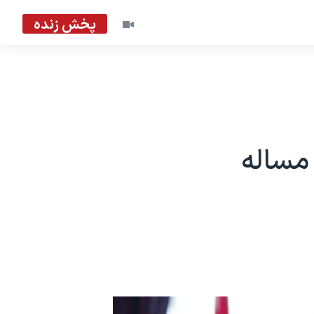
پخش زنده
مساله