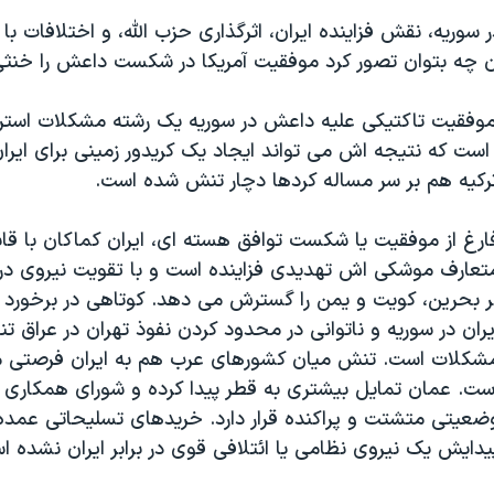
سوریه، نقش فزاینده ایران، اثرگذاری حزب الله، و اختلافات با ت
ن چه بتوان تصور کرد موفقیت آمریکا در شکست داعش را خنثی
 موفقیت تاکتیکی علیه داعش در سوریه یک رشته مشکلات استرا
است که نتیجه اش می تواند ایجاد یک کریدور زمینی برای ایران
 ترکیه هم بر سر مساله کردها دچار تنش شده است.
ارغ از موفقیت یا شکست توافق هسته ای، ایران کماکان با قا
تعارف موشکی اش تهدیدی فزاینده است و با تقویت نیروی در
ر بحرین، کویت و یمن را گسترش می دهد. کوتاهی در برخورد ق
یران در سوریه و ناتوانی در محدود کردن نفوذ تهران در عراق تن
شکلات است. تنش میان کشورهای عرب هم به ایران فرصتی 
ست. عمان تمایل بیشتری به قطر پیدا کرده و شورای همکاری 
ضعیتی متشتت و پراکنده قرار دارد. خریدهای تسلیحاتی عمده
یدایش یک نیروی نظامی یا ائتلافی قوی در برابر ایران نشده ا