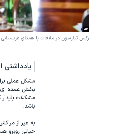
نرگس محمدی برنده جایزه نوبل صلح
همایش محافظه‌کاران آمریکا «سی‌پک»
صفحه‌های ویژه
رکس تیلرسون در ملاقات با همتای عربستانی خ
سفر پرزیدنت ترامپ به چین
یادداشتی از
مشکل عملی برای
بخش عمده ای از
مشکلات پایدار 
باشد.
به غیر از مراکش
حیاتی روبرو هس