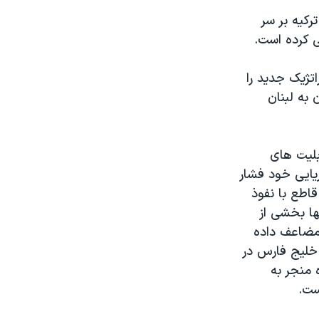
رکیه بر سر
 کرده است.
تژیک جدید را
 به لبنان
بلیت های
یایی خود فشار
اطع با نفوذ
ها بخشی از
مضاعف داده
خلیج فارس در
 منجر به
ست.