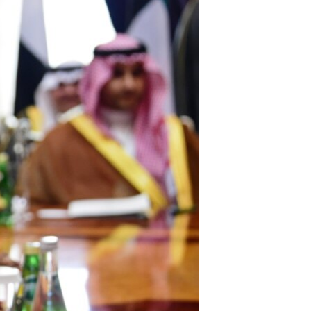
مستندها
فرهنگ و زندگی
حقوق شهروندی
انتخابات ریاست جمهوری آمریکا ۲۰۲۴
اقتصادی
حمله جمهوری اسلامی به اسرائیل
رمز مهسا
علم و فناوری
اسرائیل در جنگ
ورزش زنان در ایران
گالری عکس
اعتراضات زن، زندگی، آزادی
آرشیو پخش زنده
مجموعه مستندهای دادخواهی
تریبونال مردمی آبان ۹۸
دادگاه حمید نوری
چهل سال گروگان‌گیری
قانون شفافیت دارائی کادر رهبری ایران
اعتراضات مردمی آبان ۹۸
اسرائیل در جنگ