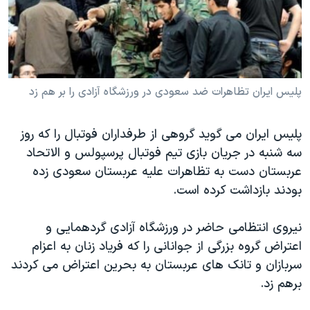
دنبال کنید
مستندها
فرهنگ و زندگی
حقوق شهروندی
انتخابات ریاست جمهوری آمریکا ۲۰۲۴
اقتصادی
حمله جمهوری اسلامی به اسرائیل
رمز مهسا
علم و فناوری
پلیس ایران تظاهرات ضد سعودی در ورزشگاه آزادی را بر هم زد
زبانهای مختلف
اسرائیل در جنگ
ورزش زنان در ایران
پلیس ایران می گوید گروهی از طرفداران فوتبال را که روز
گالری عکس
اعتراضات زن، زندگی، آزادی
سه شنبه در جریان بازی تیم فوتبال پرسپولس و الاتحاد
آرشیو پخش زنده
مجموعه مستندهای دادخواهی
عربستان دست به تظاهرات علیه عربستان سعودی زده
بودند بازداشت کرده است.
تریبونال مردمی آبان ۹۸
دادگاه حمید نوری
نیروی انتظامی حاضر در ورزشگاه آزادی گردهمایی و
چهل سال گروگان‌گیری
اعتراض گروه بزرگی از جوانانی را که فریاد زنان به اعزام
سربازان و تانک های عربستان به بحرین اعتراض می کردند
قانون شفافیت دارائی کادر رهبری ایران
برهم زد.
اعتراضات مردمی آبان ۹۸